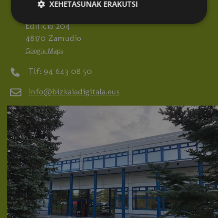
XEHETASUNAK ERAKUTSI
Parque Tecnológico de Bizkaia, Laida bidea,
Edificio 204
48170 Zamudio
Google Maps
Tlf: 94 643 08 50
info@bizkaiadigitala.eus