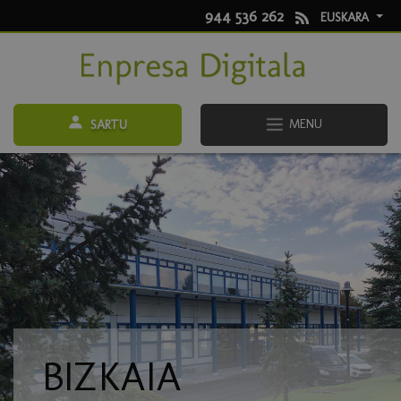
944 536 262
EUSKARA
MENU
SARTU
BIZKAIA