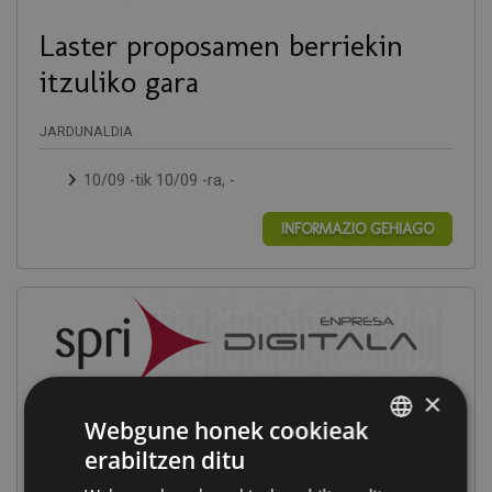
Laster proposamen berriekin
itzuliko gara
JARDUNALDIA
10/09 -tik 10/09 -ra,
-
INFORMAZIO GEHIAGO
×
Webgune honek cookieak
Laster proposamen berriekin itzuliko gara
erabiltzen ditu
SPANISH
JARDUNALDIA