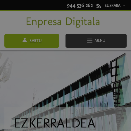
944 536 262
EUSKARA
MENU
SARTU
EZKERRALDEA