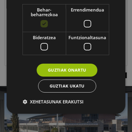
Behar-
Errendimendua
beharrezkoa
Laster proposamen berriekin itzuliko gara
JARDUNALDIA
Bideratzea
Funtzionaltasuna
10/09 -tik 10/09 -ra,
-
INFORMAZIO GEHIAGO
GUZTIAK ONARTU
EKITALDI GEHIAGO IKUSI
GUZTIAK UKATU
XEHETASUNAK ERAKUTSI