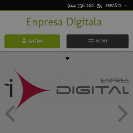
944 536 262
ESPAÑOL
MENU
ENTRAR
Anterior
Sigu