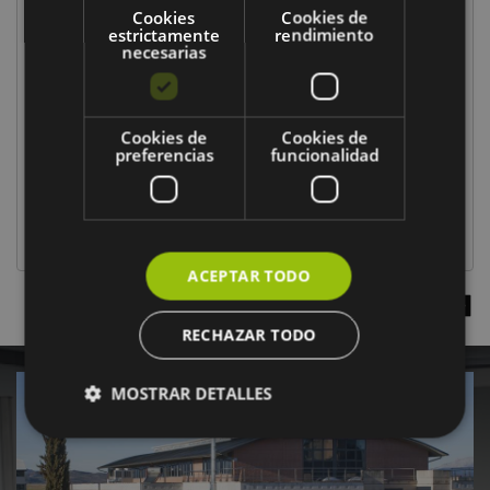
Cookies
Cookies de
estrictamente
rendimiento
necesarias
En breve estaremos de vuelta con nuevas
propuestas
JORNADA
Cookies de
Cookies de
preferencias
funcionalidad
Del 10/09 al 10/09,
-
MÁS INFORMACIÓN
ACEPTAR TODO
VER MÁS EVENTOS
RECHAZAR TODO
MOSTRAR DETALLES