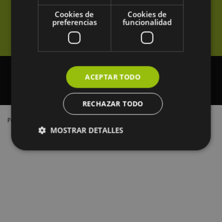
Cookies de
Cookies de
preferencias
funcionalidad
Contacto:
944 536 262
|
Email:
ACEPTAR TODO
enpresadigitala@spri.eus
RECHAZAR TODO
Política interna
Política de privacidad
Términos y condiciones
MOSTRAR DETALLES