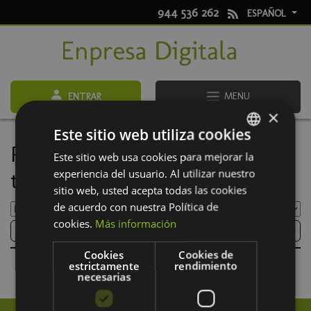
944 536 262
ESPAÑOL
MENU
ENTRAR
×
Este sitio web utiliza cookies
Próximos eventos: Barnetegi
Este sitio web usa cookies para mejorar la
SPANISH
experiencia del usuario. Al utilizar nuestro
tecnológico
BASQUE
sitio web, usted acepta todas las cookies
de acuerdo con nuestra Política de
cookies.
Más información
FILTRAR
Cookies
Cookies de
estrictamente
rendimiento
necesarias