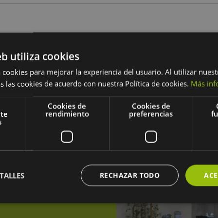
eb utiliza cookies
 cookies para mejorar la experiencia del usuario. Al utilizar nuest
Garaia Enpresa Digitala
s las cookies de acuerdo con nuestra Política de cookies.
Más inf
Cookies de
Cookies de
a la Transformación Digital de Euskadi 2025
", liderado por 
nte
rendimiento
preferencias
f
zkoa, GARAIA ENPRESA DIGITALA cuenta con la colaboración
s
públicos y privados.
TALLES
RECHAZAR TODO
ACE