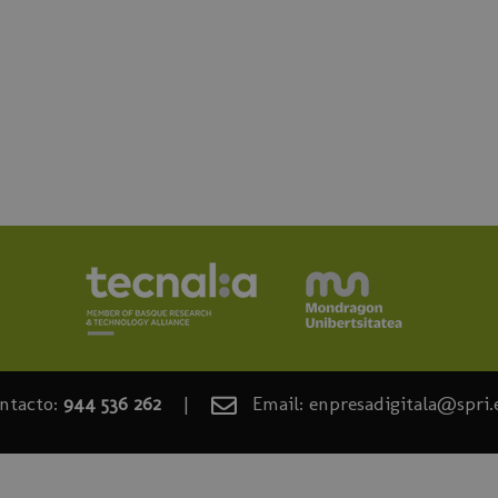
ntacto:
944 536 262
|
Email: enpresadigitala@spri.