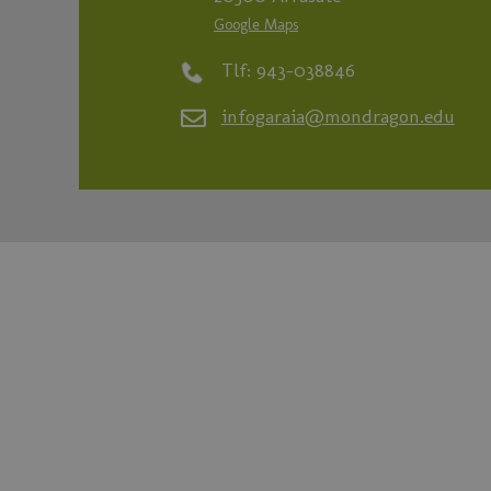
Google Maps
Tlf: 943-038846
infogaraia@mondragon.edu