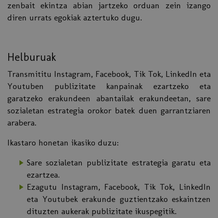
zenbait ekintza abian jartzeko orduan zein izango
diren urrats egokiak aztertuko dugu.
Helburuak
Transmititu Instagram, Facebook, Tik Tok, LinkedIn eta
Youtuben publizitate kanpainak ezartzeko eta
garatzeko erakundeen abantailak erakundeetan, sare
sozialetan estrategia orokor batek duen garrantziaren
arabera.
Ikastaro honetan ikasiko duzu:
Sare sozialetan publizitate estrategia garatu eta
ezartzea.
Ezagutu Instagram, Facebook, Tik Tok, LinkedIn
eta Youtubek erakunde guztientzako eskaintzen
dituzten aukerak publizitate ikuspegitik.