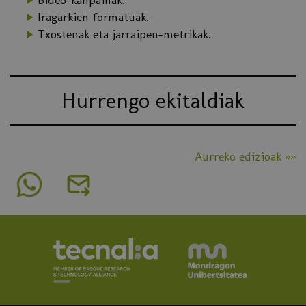
Iragarkien formatuak.
Txostenak eta jarraipen-metrikak.
Hurrengo ekitaldiak
Aurreko edizioak »»