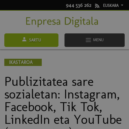
944 536 262
EUSKARA
MENU
SARTU
IKASTAROA
Publizitatea sare
sozialetan: Instagram,
Facebook, Tik Tok,
LinkedIn eta YouTube