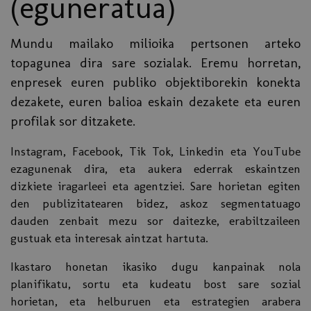
(eguneratua)
Mundu mailako milioika pertsonen arteko
topagunea dira sare sozialak. Eremu horretan,
enpresek euren publiko objektiborekin konekta
dezakete, euren balioa eskain dezakete eta euren
profilak sor ditzakete.
Instagram, Facebook, Tik Tok, Linkedin eta YouTube
ezagunenak dira, eta aukera ederrak eskaintzen
dizkiete iragarleei eta agentziei. Sare horietan egiten
den publizitatearen bidez, askoz segmentatuago
dauden zenbait mezu sor daitezke, erabiltzaileen
gustuak eta interesak aintzat hartuta.
Ikastaro honetan ikasiko dugu kanpainak nola
planifikatu, sortu eta kudeatu bost sare sozial
horietan, eta helburuen eta estrategien arabera