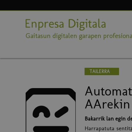
Gaitasun digitalen garapen profesiona
TAILERRA
Automati
AArekin
Bakarrik lan egin d
Harrapatuta sentit