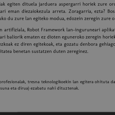
k egiten dituela jarduera aspergarri horiek zure ord
ri eman diezaiokezula arreta. Zoragarria, ezta? Bos
tuko du zure lan egiteko modua, edozein zeregin zure 
 artifiziala, Robot Framework lan-inguruneari aplikat
nari baliorik ematen ez dioten eguneroko zeregin horie
ezkoak ez diren egitekoak, eta gozatu denbora gehiago
itatea benetan sustatzen duten zereginez.
profesionalak, tresna teknologikoekin lan egitera ohituta d
asuna eta dirua) ezabatu nahi dituztenak.