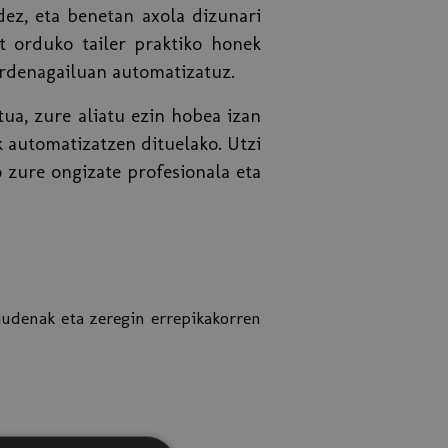
ez, eta benetan axola dizunari
t orduko tailer praktiko honek
ordenagailuan automatizatuz.
ua, zure aliatu ezin hobea izan
k automatizatzen dituelako. Utzi
 zure ongizate profesionala eta
audenak eta zeregin errepikakorren