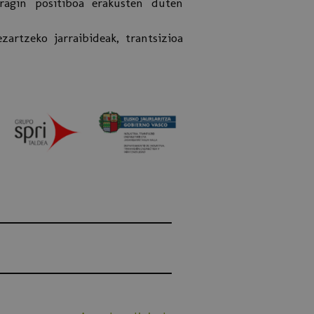
ragin positiboa erakusten duten
artzeko jarraibideak, trantsizioa