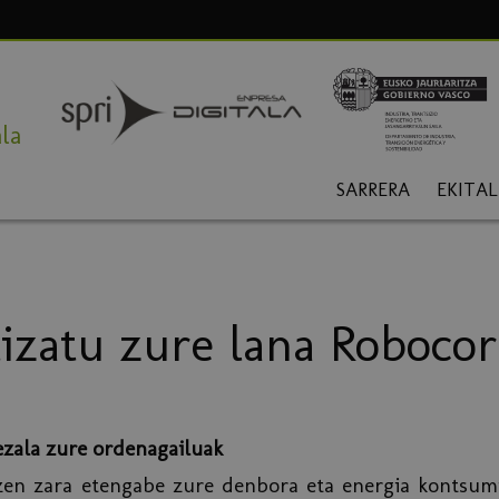
la
SARRERA
EKITA
zatu zure lana Robocor
ezala zure ordenagailuak
zen zara etengabe zure denbora eta energia kontsum