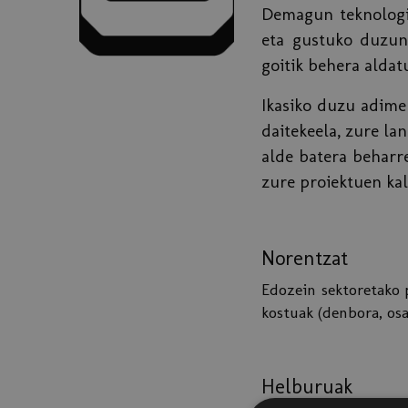
Demagun teknologia
eta gustuko duzuna
goitik behera alda
Ikasiko duzu adimen
daitekeela, zure la
alde batera beharr
zure proiektuen kal
Norentzat
Edozein sektoretako 
kostuak (denbora, os
Helburuak