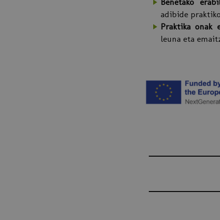
Benetako erabi
adibide praktiko
Praktika onak 
leuna eta emait