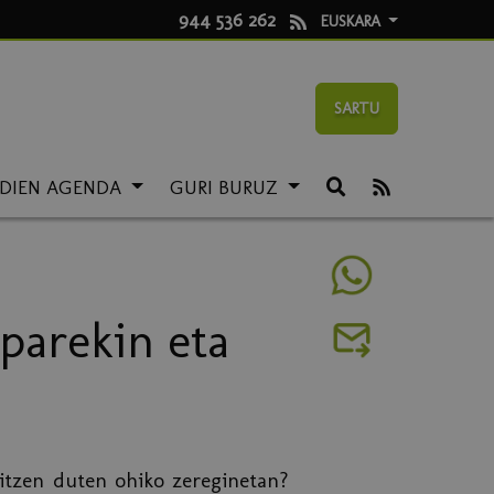
944 536 262
EUSKARA
SARTU
LDIEN AGENDA
GURI BURUZ
parekin eta
itzen duten ohiko zereginetan?