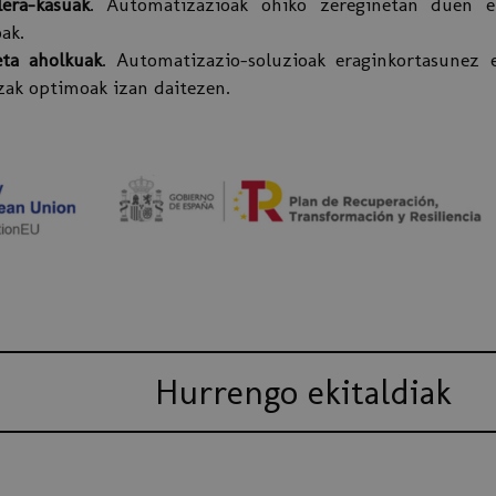
lera-kasuak
. Automatizazioak ohiko zereginetan duen e
ak.
eta aholkuak
. Automatizazio-soluzioak eraginkortasunez ez
zak optimoak izan daitezen.
Hurrengo ekitaldiak