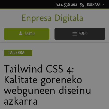
944 536 262
EUSKARA
MENU
SARTU
TAILERRA
Tailwind CSS 4:
Kalitate goreneko
webguneen diseinu
azkarra