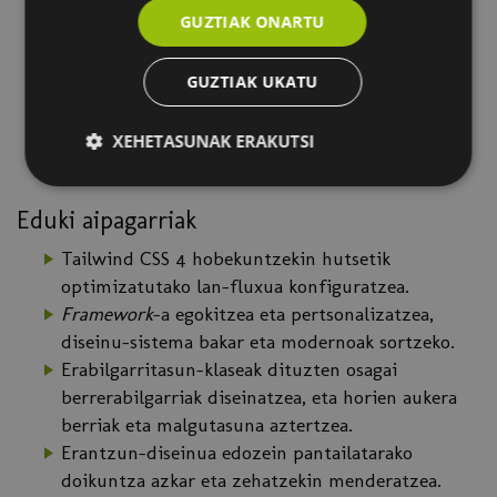
lan-fluxu arina lortzea.
GUZTIAK ONARTU
Tailwind CSS pertsonalizatzea, diseinu-sistemak
sortzeko motor gisa.
GUZTIAK UKATU
Diseinu egokitzailearen kalitatea, errendimendua
eta bestelako jardunbide egokiak zaintzea.
XEHETASUNAK ERAKUTSI
Eduki aipagarriak
Tailwind CSS 4 hobekuntzekin hutsetik
optimizatutako lan-fluxua konfiguratzea.
Framework
-a egokitzea eta pertsonalizatzea,
diseinu-sistema bakar eta modernoak sortzeko.
Erabilgarritasun-klaseak dituzten osagai
berrerabilgarriak diseinatzea, eta horien aukera
berriak eta malgutasuna aztertzea.
Erantzun-diseinua edozein pantailatarako
doikuntza azkar eta zehatzekin menderatzea.