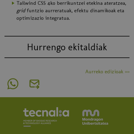
Tailwind CSS 4ko berrikuntzei etekina ateratzea,
grid
funtzio aurreratuak, efektu dinamikoak eta
optimizazio integratua.
Hurrengo ekitaldiak
Aurreko edizioak »»