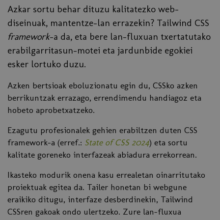
Azkar sortu behar dituzu kalitatezko web-
diseinuak, mantentze-lan errazekin? Tailwind CSS
framework
-a da, eta bere lan-fluxuan txertatutako
erabilgarritasun-motei eta jardunbide egokiei
esker lortuko duzu.
Azken bertsioak eboluzionatu egin du, CSSko azken
berrikuntzak errazago, errendimendu handiagoz eta
hobeto aprobetxatzeko.
Ezagutu profesionalek gehien erabiltzen duten CSS
framework-a (erref.:
State of CSS 2024
) eta sortu
kalitate goreneko interfazeak abiadura errekorrean.
Ikasteko modurik onena kasu errealetan oinarritutako
proiektuak egitea da. Tailer honetan bi webgune
eraikiko ditugu, interfaze desberdinekin, Tailwind
CSSren gakoak ondo ulertzeko. Zure lan-fluxua