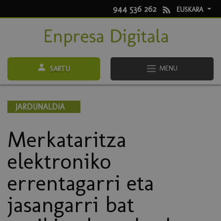
944 536 262
EUSKARA
MENU
SARTU
JARDUNALDIA
Merkataritza
elektroniko
errentagarri eta
jasangarri bat