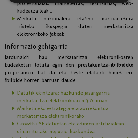
profesionalak: marketerrak, teknikariak, web-
kudeatzaileak...
Merkatu nazionalera eta/edo nazioartekora
iristeko ikuspegia duten merkataritza
elektronikoko jabeak
Informazio gehigarria
Jardunaldi hau merkataritza elektronikoaren
kudeaketari lotuta egin den
prestakuntza-ibilbideko
proposamen bat da eta beste ekitaldi hauek ere
ibilbide horren barruan daude:
Datutik ekintzara: hazkunde jasangarria
merkataritza elektronikoaren 3.0 aroan
Marketineko estrategia eta aurrekontua
merkataritza elektronikorako
Growth+AI: datuetan eta adimen artifizialean
oinarritutako negozio-hazkundea