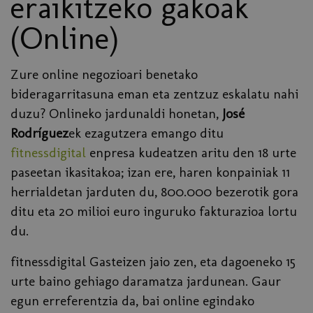
eraikitzeko gakoak
(Online)
Zure online negozioari benetako
bideragarritasuna eman eta zentzuz eskalatu nahi
duzu? Onlineko jardunaldi honetan,
José
Rodríguez
ek ezagutzera emango ditu
fitnessdigital
enpresa kudeatzen aritu den 18 urte
paseetan ikasitakoa; izan ere, haren konpainiak 11
herrialdetan jarduten du, 800.000 bezerotik gora
ditu eta 20 milioi euro inguruko fakturazioa lortu
du.
fitnessdigital Gasteizen jaio zen, eta dagoeneko 15
urte baino gehiago daramatza jardunean. Gaur
egun erreferentzia da, bai online egindako