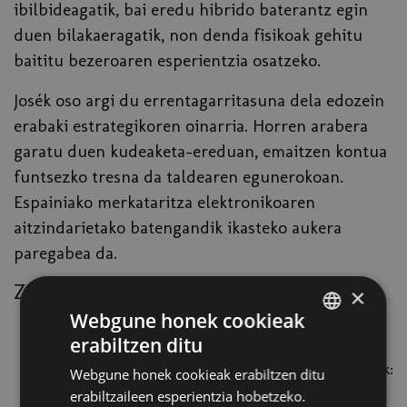
ibilbideagatik, bai eredu hibrido baterantz egin
duen bilakaeragatik, non denda fisikoak gehitu
baititu bezeroaren esperientzia osatzeko.
Josék oso argi du errentagarritasuna dela edozein
erabaki estrategikoren oinarria. Horren arabera
garatu duen kudeaketa-ereduan, emaitzen kontua
funtsezko tresna da taldearen egunerokoan.
Espainiako merkataritza elektronikoaren
aitzindarietako batengandik ikasteko aukera
paregabea da.
Zer ikasiko duzu saio horretan?
×
Webgune honek cookieak
Nola definitu onlineko negozio-eredu sendo eta
erabiltzen ditu
egungo joeretara egokitua.
SPANISH
Salmenta-estrategia eraginkorra ezartzeko gakoak:
Webgune honek cookieak erabiltzen ditu
BASQUE
bezeroa, merkatua eta kanala.
erabiltzaileen esperientzia hobetzeko.