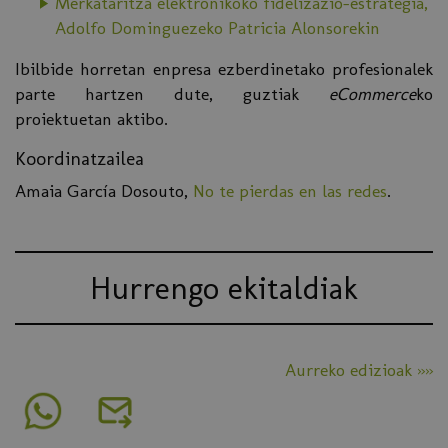
Merkataritza elektronikoko fidelizazio-estrategia,
Adolfo Dominguezeko Patricia Alonsorekin
Ibilbide horretan enpresa ezberdinetako profesionalek
parte hartzen dute, guztiak
eCommerce
ko
proiektuetan aktibo.
Koordinatzailea
Amaia García Dosouto,
No te pierdas en las redes
.
Hurrengo ekitaldiak
Aurreko edizioak »»