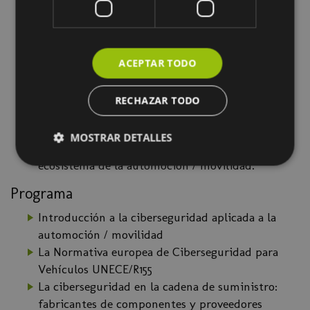
Gestores de flotas, aseguradoras, carroceros,
transformadores, personal de talleres y
concesionarios.
Formadores/as, consultores/as, analistas,
ACEPTAR TODO
investigadores/as, profesionales STEM…
Periodistas y comunicadores/as.
RECHAZAR TODO
Entidades de Certificación, Auditores/as de
Calidad, AAPP y organismos reguladores.
MOSTRAR DETALLES
Recomendado a quienes forman parte del
ecosistema de la automoción / movilidad.
Programa
Introducción a la ciberseguridad aplicada a la
automoción / movilidad
La Normativa europea de Ciberseguridad para
Vehículos UNECE/R155
La ciberseguridad en la cadena de suministro:
fabricantes de componentes y proveedores