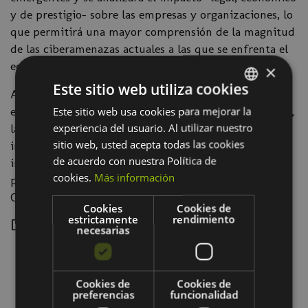
y de prestigio- sobre las empresas y organizaciones, lo
que permitirá una mayor comprensión de la magnitud
de las ciberamenazas actuales a las que se enfrenta el
ecosistema de la movilidad.
×
Este sitio web utiliza cookies
Además, se comentará cómo las nuevas ciberamenazas
están condicionando, por ejemplo, la gestión de flotas,
Este sitio web usa cookies para mejorar la
SPANISH
experiencia del usuario. Al utilizar nuestro
la movilidad eléctrica o la protección de
BASQUE
sitio web, usted acepta todas las cookies
infraestructuras de movilidad, destacando el
de acuerdo con nuestra Política de
importante papel que van a jugar nuevos perfiles
cookies.
Más información
profesionales, como los Cyberperitos y los
Cybermecánicos.
Cookies
Cookies de
estrictamente
rendimiento
Dirigido a
necesarias
Fabricantes de vehículos.
Empresas proveedoras de componentes,
hardware, desarrolladoras de software, y
Cookies de
Cookies de
preferencias
funcionalidad
proveedoras de servicio.