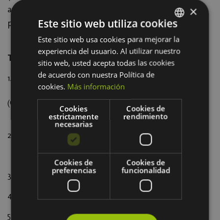
×
avanzados) que quieran multiplicar su
Este sitio web utiliza cookies
productividad.
Este sitio web usa cookies para mejorar la
SPANISH
experiencia del usuario. Al utilizar nuestro
BASQUE
Temario
sitio web, usted acepta todas las cookies
de acuerdo con nuestra Política de
1. Introducción a Notion AI
cookies.
Más información
Diferencias entre Notion AI y otros asistentes
(ChatGPT, Copilot)
Cookies
Cookies de
Casos de uso y mejores prácticas
estrictamente
rendimiento
necesarias
2. Escritura y creación de contenido
Notion AI: tu asistente inteligente “todo en uno”
Cookies de
Cookies de
preferencias
funcionalidad
3. Procesamiento de información existente
4. Trabajo con bases de datos
5. Chat de Notion AI