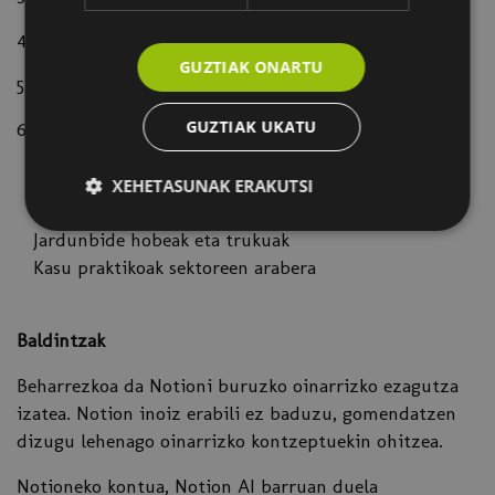
4 Datu baseekin lan egitea
GUZTIAK ONARTU
5 Notion Ai-ko txata
GUZTIAK UKATU
6 Automatizazioa eta produktibitate aurreratua
AA integratua duten txantiloiak
Lan fluxu optimizatuak
XEHETASUNAK ERAKUTSI
Beste tresna batzuekin integratzea
Jardunbide hobeak eta trukuak
Kasu praktikoak sektoreen arabera
Baldintzak
Beharrezkoa da Notioni buruzko oinarrizko ezagutza
izatea. Notion inoiz erabili ez baduzu, gomendatzen
dizugu lehenago oinarrizko kontzeptuekin ohitzea.
Notioneko kontua, Notion AI barruan duela