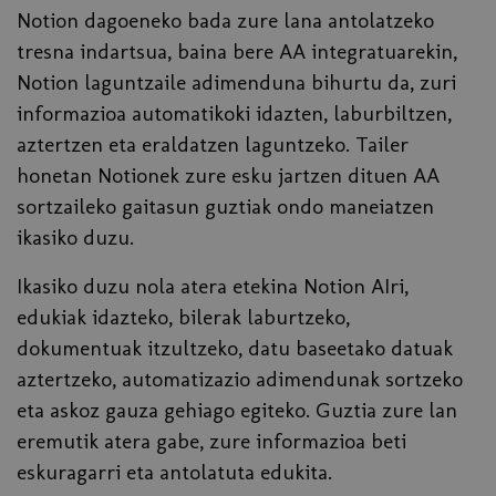
Notion dagoeneko bada zure lana antolatzeko
tresna indartsua, baina bere AA integratuarekin,
Notion laguntzaile adimenduna bihurtu da, zuri
informazioa automatikoki idazten, laburbiltzen,
aztertzen eta eraldatzen laguntzeko. Tailer
honetan Notionek zure esku jartzen dituen AA
sortzaileko gaitasun guztiak ondo maneiatzen
ikasiko duzu.
Ikasiko duzu nola atera etekina Notion AIri,
edukiak idazteko, bilerak laburtzeko,
dokumentuak itzultzeko, datu baseetako datuak
aztertzeko, automatizazio adimendunak sortzeko
eta askoz gauza gehiago egiteko. Guztia zure lan
eremutik atera gabe, zure informazioa beti
eskuragarri eta antolatuta edukita.