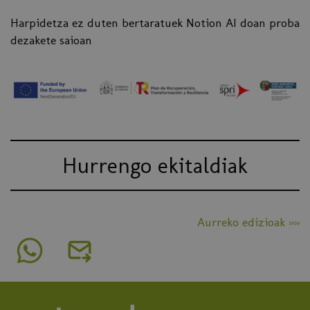
Harpidetza ez duten bertaratuek Notion AI doan proba
dezakete saioan
Hurrengo ekitaldiak
Aurreko edizioak »»