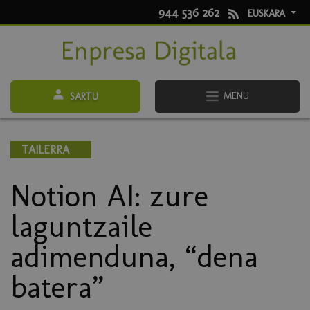
944 536 262
EUSKARA
MENU
SARTU
TAILERRA
Notion AI: zure
laguntzaile
adimenduna, “dena
batera”