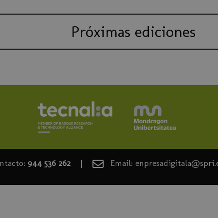
Próximas ediciones
ntacto:
944 536 262
|
Email: enpresadigitala@spri.