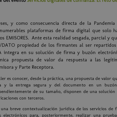
te del evento
Servicios digitales de confianza: El reto d
ses, y como consecuencia directa de la Pandemia 
nnumerables plataformas de firma digital que solo h
Los EMISORES. Ante esta realidad sesgada, parcial y qu
DATO propiedad de los firmantes al ser repartidos 
integra en su solución de firma y buzón electrónic
ica propuesta de valor da respuesta a las legíti
misora y Parte Receptora.
aller es conocer, desde la práctica, una propuesta de valor
ca y la entrega segura y del documento en un buzón
pendientemente de su tamaño, disponen de una solución pa
icaciones con terceros.
 una breve contextualización jurídica de los servicios de 
 electrónicos para, posteriormente, realizar una prueba