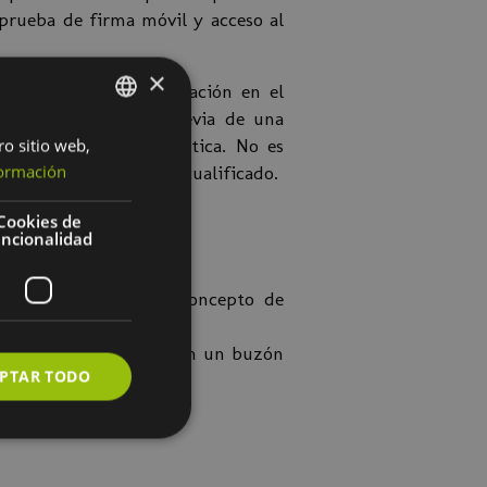
 prueba de firma móvil y acceso al
×
ción, firma y visualización en el
o, la comunicación previa de una
tal para la parte práctica. No es
ro sitio web,
SPANISH
ormación
oner de un certificado cualificado.
BASQUE
Cookies de
uncionalidad
 legal basadas en el concepto de
 documento electrónico en un buzón
PTAR TODO