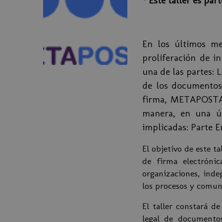
* Este taller es par
En los últimos me
proliferación de i
una de las partes: 
de los documentos/
firma, METAPOSTA 
manera, en una ún
implicadas: Parte E
El objetivo de este t
de firma electróni
organizaciones, inde
los procesos y comun
El taller constará de
legal de documentos