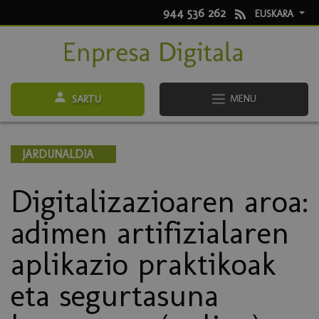
944 536 262
EUSKARA
MENU
SARTU
JARDUNALDIA
Digitalizazioaren aroa:
adimen artifizialaren
aplikazio praktikoak
eta segurtasuna