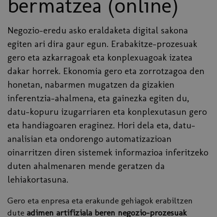
bermatzea (online)
Negozio-eredu asko eraldaketa digital sakona
egiten ari dira gaur egun. Erabakitze-prozesuak
gero eta azkarragoak eta konplexuagoak izatea
dakar horrek. Ekonomia gero eta zorrotzagoa den
honetan, nabarmen mugatzen da gizakien
inferentzia-ahalmena, eta gainezka egiten du,
datu-kopuru izugarriaren eta konplexutasun gero
eta handiagoaren eraginez. Hori dela eta, datu-
analisian eta ondorengo automatizazioan
oinarritzen diren sistemek informazioa inferitzeko
duten ahalmenaren mende geratzen da
lehiakortasuna.
Gero eta enpresa eta erakunde gehiagok erabiltzen
dute
adimen artifiziala beren negozio-prozesuak