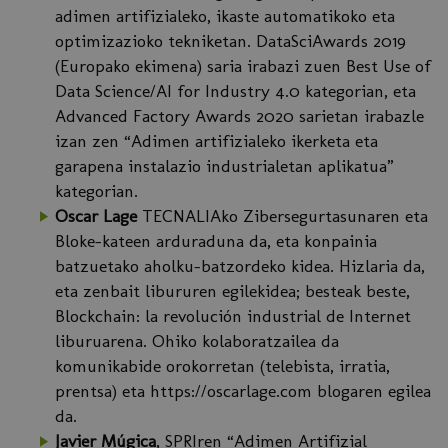
adimen artifizialeko, ikaste automatikoko eta
optimizazioko tekniketan. DataSciAwards 2019
(Europako ekimena) saria irabazi zuen Best Use of
Data Science/AI for Industry 4.0 kategorian, eta
Advanced Factory Awards 2020 sarietan irabazle
izan zen “Adimen artifizialeko ikerketa eta
garapena instalazio industrialetan aplikatua”
kategorian.
Oscar Lage
TECNALIAko Zibersegurtasunaren eta
Bloke-kateen arduraduna da, eta konpainia
batzuetako aholku-batzordeko kidea. Hizlaria da,
eta zenbait libururen egilekidea; besteak beste,
Blockchain: la revolución industrial de Internet
liburuarena. Ohiko kolaboratzailea da
komunikabide orokorretan (telebista, irratia,
prentsa) eta https://oscarlage.com blogaren egilea
da.
Javier Múgica
, SPRIren “Adimen Artifizial