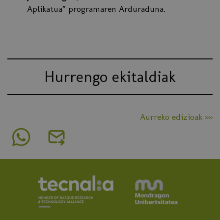
Aplikatua” programaren Arduraduna.
Hurrengo ekitaldiak
Aurreko edizioak »»