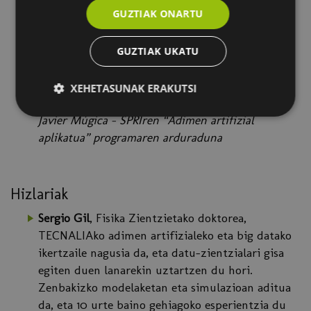
GUZTIAK ONARTU
AA fidagarri eta seguru baterantz
Oscar Lage – TECNALIAko Zibersegurtasunaren
GUZTIAK UKATU
eta Bloke-kateen arduraduna
SPRI: adimen artifizial aplikaturako laguntza-
XEHETASUNAK ERAKUTSI
programa (2021)
Javier Múgica - SPRIren “Adimen artifizial
aplikatua” programaren arduraduna
Hizlariak
Sergio Gil
, Fisika Zientzietako doktorea,
TECNALIAko adimen artifizialeko eta big datako
ikertzaile nagusia da, eta datu-zientzialari gisa
egiten duen lanarekin uztartzen du hori.
Zenbakizko modelaketan eta simulazioan aditua
da, eta 10 urte baino gehiagoko esperientzia du