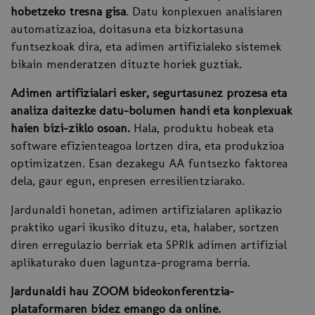
hobetzeko tresna gisa
. Datu konplexuen analisiaren
automatizazioa, doitasuna eta bizkortasuna
funtsezkoak dira, eta adimen artifizialeko sistemek
bikain menderatzen dituzte horiek guztiak.
Adimen artifizialari esker, segurtasunez prozesa eta
analiza daitezke datu-bolumen handi eta konplexuak
haien bizi-ziklo osoan.
Hala, produktu hobeak eta
software efizienteagoa lortzen dira, eta produkzioa
optimizatzen. Esan dezakegu AA funtsezko faktorea
dela, gaur egun, enpresen erresilientziarako.
Jardunaldi honetan, adimen artifizialaren aplikazio
praktiko ugari ikusiko dituzu, eta, halaber, sortzen
diren erregulazio berriak eta SPRIk adimen artifizial
aplikaturako duen laguntza-programa berria.
Jardunaldi hau ZOOM bideokonferentzia-
plataformaren bidez emango da online.