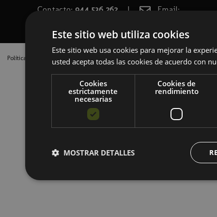
Contacto:
944 536 262
|
Email:
enpresadigitala@spri.eus
Este sitio web utiliza cookies
Este sitio web usa cookies para mejorar la experien
Política interna
Política de privacidad
Términos y condiciones
usted acepta todas las cookies de acuerdo con nue
Cookies
Cookies de
estrictamente
rendimiento
necesarias
MOSTRAR DETALLES
R