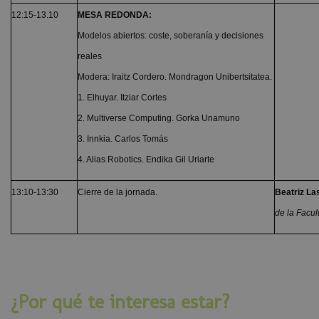
12:15-13.10
MESA REDONDA:
Modelos abiertos: coste, soberanía y decisiones
reales
Modera: Iraitz Cordero. Mondragon Unibertsitatea.
1. Elhuyar. Itziar Cortes
2. Multiverse Computing. Gorka Unamuno
3. Innkia. Carlos Tomás
4. Alias Robotics. Endika Gil Uriarte
13:10-13:30
Cierre de la jornada.
Beatriz La
de la Facul
¿Por qué te interesa estar?