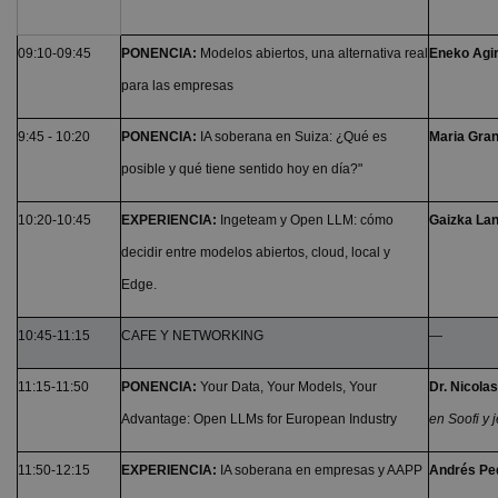
09:10-09:45
PONENCIA:
Modelos abiertos, una alternativa real
Eneko Agir
para las empresas
9:45 - 10:20
PONENCIA:
IA soberana en Suiza: ¿Qué es
Maria Gran
posible y qué tiene sentido hoy en día?"
10:20-10:45
EXPERIENCIA:
Ingeteam y Open LLM: cómo
Gaizka Lan
decidir entre modelos abiertos, cloud, local y
Edge.
10:45-11:15
CAFE Y NETWORKING
—
11:15-11:50
PONENCIA:
Your Data, Your Models, Your
Dr. Nicolas
Advantage: Open LLMs for European Industry
en Soofi y 
11:50-12:15
EXPERIENCIA:
IA soberana en empresas y AAPP
Andrés Ped