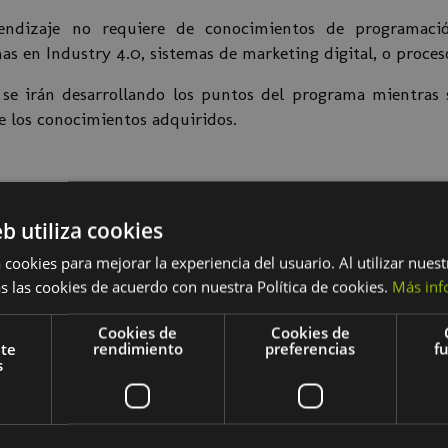
rendizaje no requiere de conocimientos de programaci
as en Industry 4.0, sistemas de marketing digital, o procesos
 se irán desarrollando los puntos del programa mientras 
e los conocimientos adquiridos.
eb utiliza cookies
entorno IIOT, IOT o Marketing digital.
 cookies para mejorar la experiencia del usuario. Al utilizar nuest
s las cookies de acuerdo con nuestra Política de cookies.
Más inf
Cookies de
Cookies de
nte
rendimiento
preferencias
f
Node Red, conceptos básicos y alternativas
s
egues de un entorno Node Red
y Nodos integrados
 terceros o personalizados