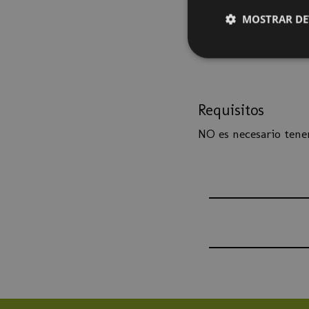
Integración con 
Integración de
MOSTRAR DE
Diseño y desarr
Securización de 
Requisitos
NO es necesario tene