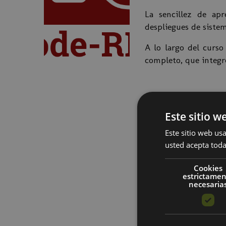
La sencillez de ap
despliegues de sistem
A lo largo del curso
completo, que integr
Dirigido a
Este sitio w
Personal técnico del 
Este sitio web usa
usted acepta toda
Programa
Cookies
estrictame
Introducción a 
necesaria
Posibles despli
Flujos básicos 
Uso de Nodos de