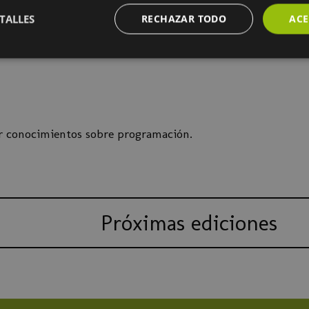
servicios externos y bases de datos
 Node Red con Chat GPT
TALLES
RECHAZAR TODO
ACE
ollo de cuadros de mandos e interfaces
los servicios
r conocimientos sobre programación.
Próximas ediciones