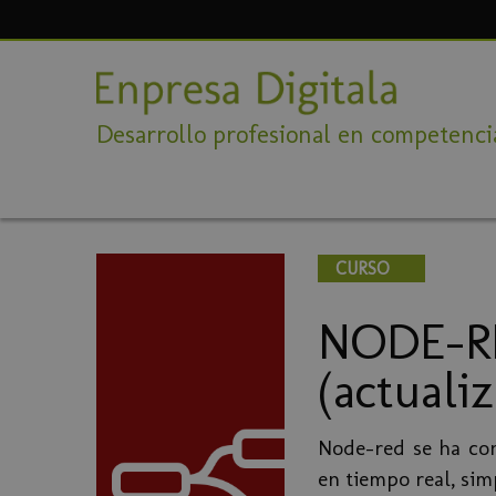
Desarrollo profesional en competencia
CURSO
NODE-RE
(actuali
Node-red se ha con
en tiempo real, si