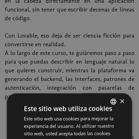
en la cabeza directamente en una aplicación
funcional, sin tener que escribir decenas de líneas
de código.
Con Lovable, eso deja de ser ciencia ficción para
convertirse en realidad.
A lo largo de este curso, te guíáremos paso a paso
para que puedas describir en lenguaje natural lo
que quieres construir, mientras la plataforma va
generando el backend, las interfaces, patrones de
autenticación, integración con pasarelas de
pago… y más.
×
Este sitio web utiliza cookies
Este sitio web usa cookies para mejorar la
SPANISH
¿Qué vas a aprender?
experiencia del usuario. Al utilizar nuestro
BASQUE
De prompt a app: Saber cómo describir tu
sitio web, usted acepta todas las cookies
aplicación y transformarla en algo funcional