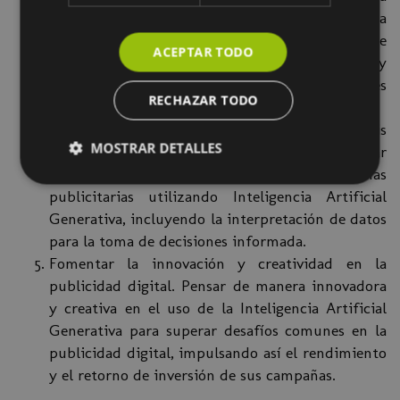
que pueden ser utilizadas para mejorar la
creación de contenido, segmentación de
ACEPTAR TODO
audiencia, personalización de mensajes y
optimización de campañas en Google Ads y Redes
RECHAZAR TODO
Sociales.
Desarrollar habilidades en la medición y análisis
MOSTRAR DETALLES
de resultados. Cómo medir y analizar
efectivamente los resultados de sus campañas
publicitarias utilizando Inteligencia Artificial
Generativa, incluyendo la interpretación de datos
para la toma de decisiones informada.
Fomentar la innovación y creatividad en la
publicidad digital. Pensar de manera innovadora
y creativa en el uso de la Inteligencia Artificial
Generativa para superar desafíos comunes en la
publicidad digital, impulsando así el rendimiento
y el retorno de inversión de sus campañas.