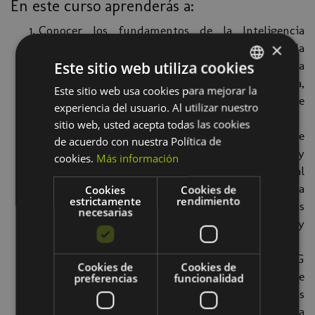
En este curso aprenderás a:
Conocer los fundamentos de la Inteligencia
×
Artificial Generativa. Proporcionar una sólida
Este sitio web utiliza cookies
comprensión teórica y práctica sobre qué es la
Inteligencia Artificial Generativa, cómo funciona,
Este sitio web usa cookies para mejorar la
SPANISH
y su relevancia y aplicabilidad en el contexto de
experiencia del usuario. Al utilizar nuestro
BASQUE
la publicidad digital.
sitio web, usted acepta todas las cookies
Explorar casos de uso y aplicaciones en Google
de acuerdo con nuestra Política de
Ads y Social Ads. Analizar estudios de caso y
cookies.
Más información
ejemplos donde la Inteligencia Artificial
Generativa puede ser aplicada con éxito para la
Cookies
Cookies de
estrictamente
rendimiento
creación, activación y optimización de campañas
necesarias
publicitarias, destacando las mejores prácticas y
aprendizajes clave.
Formarse en herramientas y plataformas de IAG
Cookies de
Cookies de
aplicadas a la publicidad. Ofrecer aprendizaje
preferencias
funcionalidad
práctico sobre herramientas y plataformas
específicas de Inteligencia Artificial Generativa