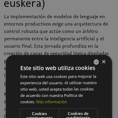
euskera)
La implementación de modelos de lenguaje en
entornos productivos exige una arquitectura de
control robusta que actúe como un árbitro
permanente entre la inteligencia artificial y el
usuario final. Esta jornada profundiza en la
creación de capas de seguridad lógica diseñadas
×
para garantizar que el sistema se mantenga
Este sitio web utiliza cookies
estrictamente dentro de los parámetros de
integridad, legalidad y tono corporativo definidos
Este sitio web usa cookies para mejorar la
SPANISH
por la organización.
experiencia del usuario. Al utilizar nuestro
BASQUE
sitio web, usted acepta todas las cookies
No se trata simplemente de una configuración
de acuerdo con nuestra Política de
técnica, sino de una estrategia de mitigación de
cookies.
Más información
riesgos que protege la reputación de la empresa
Cookies
Cookies de
frente a comportamientos erráticos o intentos de
estrictamente
rendimiento