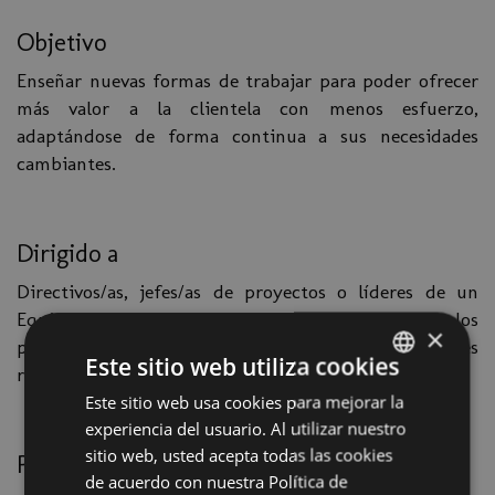
Objetivo
Enseñar nuevas formas de trabajar para poder ofrecer
más valor a la clientela con menos esfuerzo,
adaptándose de forma continua a sus necesidades
cambiantes.
Dirigido a
Directivos/as, jefes/as de proyectos o líderes de un
Equipo que quieran aprender técnicas para liderar los
×
proyectos, reducir su incertidumbre y generar mejores
Este sitio web utiliza cookies
resultados en el corto plazo.
Este sitio web usa cookies para mejorar la
SPANISH
experiencia del usuario. Al utilizar nuestro
BASQUE
sitio web, usted acepta todas las cookies
Programa
de acuerdo con nuestra Política de