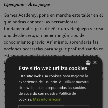
Opengune - Área juegos
Games Academy, pone en marcha este taller en el
que podrás conocer las herramientas
fundamentales para diseñar un videojuego y crear
uno desde cero, sin tener ningún tipo de
conocimiento previo. Así mismo, aprenderás las
nociones necesarias para seguir profundizando en
este mundo mediante programas gratuitos cono
×
UNITY.
Este sitio web utiliza cookies
El objetivo de estos talleres de creación de videojuegos
Este sitio web usa cookies para mejorar la
SPANISH
sin conocimiento previo, es el de acercar a las personas
experiencia del usuario. Al utilizar nuestro
BASQUE
asistentes el uso de herramientas a las que
sitio web, usted acepta todas las cookies
previamente no han tenido acceso. Se trata de
de acuerdo con nuestra Política de
proporcionar un acercamiento fácil y sencillo al
cookies.
Más información
mundo del desarrollo de videojuegos. Por su parte, las