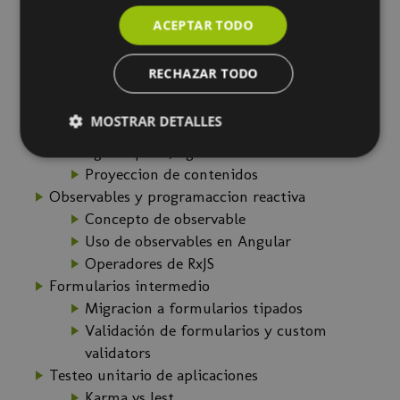
Standalone
ACEPTAR TODO
Enrutamiento con standalone
Lazy loading
RECHAZAR TODO
Pipes, Directivas, Templates
Custom pipes
MOSTRAR DETALLES
Custom Directives y Directive composition
ng-template, ng-container
Proyeccion de contenidos
Observables y programaccion reactiva
Concepto de observable
Uso de observables en Angular
Operadores de RxJS
Formularios intermedio
Migracion a formularios tipados
Validación de formularios y custom
validators
Testeo unitario de aplicaciones
Karma vs Jest