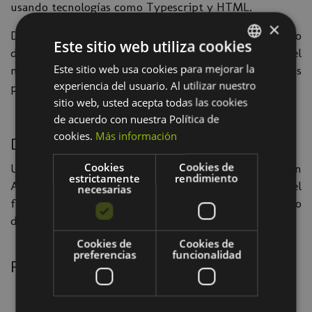
usando tecnologías como Typescript y HTML.
×
Desarrollado por Google, Angular cuenta con el apoyo
Este sitio web utiliza cookies
de una gran comunidad de desarrolladores a nivel
Este sitio web usa cookies para mejorar la
SPANISH
mundial y es actualmente uno de los frameworks más
experiencia del usuario. Al utilizar nuestro
populares para el desarrollo de aplicaciones web.
BASQUE
sitio web, usted acepta todas las cookies
de acuerdo con nuestra Política de
cookies.
Más información
Dirigido a
Cookies
Cookies de
Usuarios que tengan experiencia programando en
estrictamente
rendimiento
Angular y quieran aumentar sus conocimientos del
necesarias
framework, mejorar la calidad y agilizar el desarrollo
de aplicaciones en Angular.
Cookies de
Cookies de
preferencias
funcionalidad
Programa
Modularizacion de aplicaciones
Angular Modules y Componentes