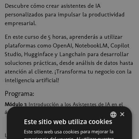
Descubre cómo crear asistentes de IA
personalizados para impulsar la productividad
empresarial.
En este curso de 5 horas, aprenderás a utilizar
plataformas como OpenAI, NotebookLM, Copilot
Studio, Hugginface y Langchain para desarrollar
soluciones prácticas, desde análisis de datos hasta
atención al cliente. ¡Transforma tu negocio con la
inteligencia artificial!
Programa:
Módulo 1:
Introducción a los Asistentes de IA en el
ámbito empresarial
×
Visión general de GPTs, asistentes, bots y LLMs.
Este sitio web utiliza cookies
Plataformas clave: OpenAI, HuggingFace,
Este sitio web usa cookies para mejorar la
SPANISH
Langchain, Flowise, Copilot Studio, Gemini.
experiencia del usuario. Al utilizar nuestro