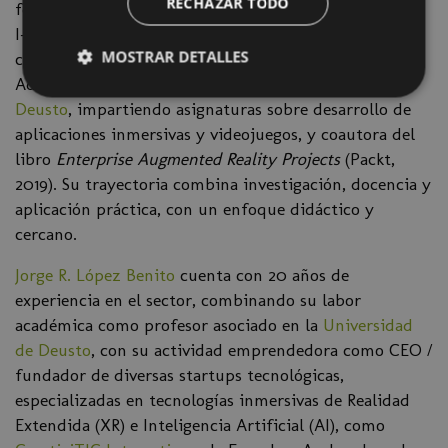
RECHAZAR TODO
formado parte de múltiples proyectos europeos de
I+D. En 2019 fue reconocida por la
Comisión Europea
MOSTRAR DETALLES
como
Key Innovator
en Realidad Aumentada (AR).
Además, es profesora asociada en la
Universidad de
Deusto
, impartiendo asignaturas sobre desarrollo de
aplicaciones inmersivas y videojuegos, y coautora del
libro
Enterprise Augmented Reality Projects
(Packt,
2019). Su trayectoria combina investigación, docencia y
aplicación práctica, con un enfoque didáctico y
cercano.
Jorge R. López Benito
cuenta con 20 años de
experiencia en el sector, combinando su labor
académica como profesor asociado en la
Universidad
de Deusto
, con su actividad emprendedora como CEO /
fundador de diversas startups tecnológicas,
especializadas en tecnologías inmersivas de Realidad
Extendida (XR) e Inteligencia Artificial (AI), como