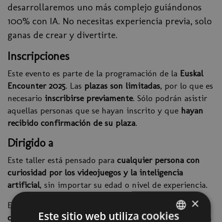
desarrollaremos uno más complejo guiándonos
100% con IA. No necesitas experiencia previa, solo
ganas de crear y divertirte.
Inscripciones
Este evento es parte de la programación de la
Euskal
Encounter 2025
. Las
plazas son limitadas
, por lo que es
necesario
inscribirse previamente
. Sólo podrán asistir
aquellas personas que se hayan inscrito y que
hayan
recibido confirmación de su plaza
.
Dirigido a
Este taller está pensado para
cualquier persona con
curiosidad por los videojuegos y la inteligencia
artificial
, sin importar su edad o nivel de experiencia.
×
Está especialmente orientado a:
personas que quieren
Este sitio web utiliza cookies
crear su primer videojuego
sin conocimientos técnicos