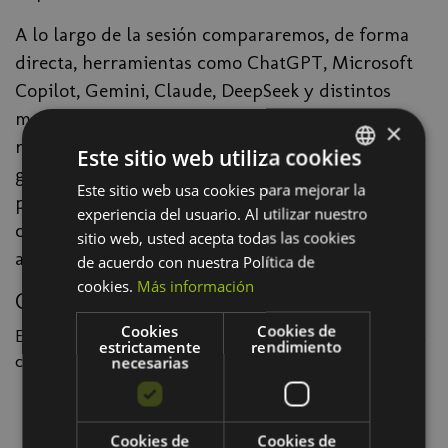
A lo largo de la sesión compararemos, de forma
directa, herramientas como ChatGPT, Microsoft
Copilot, Gemini, Claude, DeepSeek y distintos
modelos open source para entender qué ocurre
×
realmente con los datos que introducimos, qué
Este sitio web utiliza cookies
garantías ofrece cada plataforma, qué riesgos
Este sitio web usa cookies para mejorar la
SPANISH
puede generar su uso en la organización y qué
experiencia del usuario. Al utilizar nuestro
BASQUE
criterios debemos tener en cuenta antes de
sitio web, usted acepta todas las cookies
adoptarlas.
de acuerdo con nuestra Política de
cookies.
Más información
Objetivo
Cookies
Cookies de
El objetivo es que los asistentes puedan responder con
estrictamente
rendimiento
criterio a preguntas como:
necesarias
¿Puedo introducir información interna de mi
empresa en estas herramientas?
Cookies de
Cookies de