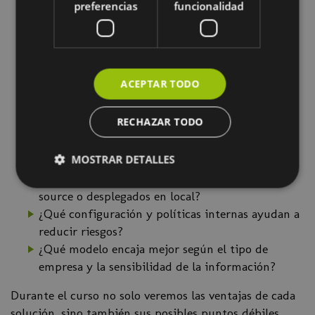
¿Los prompts, documentos o conversaciones
preferencias
funcionalidad
pueden utilizarse para entrenar modelos?
¿Qué diferencias hay entre versiones gratuitas,
Pro, Team o Enterprise?
¿Qué plataformas ofrecen mayor privacidad y
ACEPTAR TODO
control corporativo?
¿Dónde se almacenan los datos y qué
RECHAZAR TODO
implicaciones puede tener?
¿Qué riesgos aparecen al conectar la IA con
MOSTRAR DETALLES
correo, documentos o sistemas internos?
¿Cuándo tiene sentido utilizar modelos open
source o desplegados en local?
¿Qué configuración y políticas internas ayudan a
reducir riesgos?
¿Qué modelo encaja mejor según el tipo de
empresa y la sensibilidad de la información?
Durante el curso no solo veremos las ventajas de cada
solución, sino también sus posibles puntos débiles.