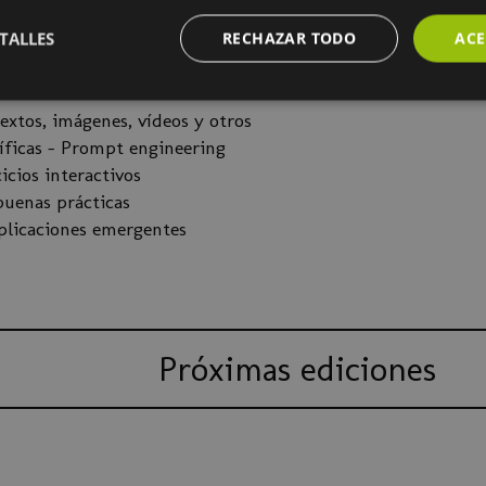
os de IA generativa
TALLES
RECHAZAR TODO
ACE
asos de uso en diferentes sectores
s modelos LLMs
extos, imágenes, vídeos y otros
cíficas – Prompt engineering
cicios interactivos
buenas prácticas
aplicaciones emergentes
Próximas ediciones