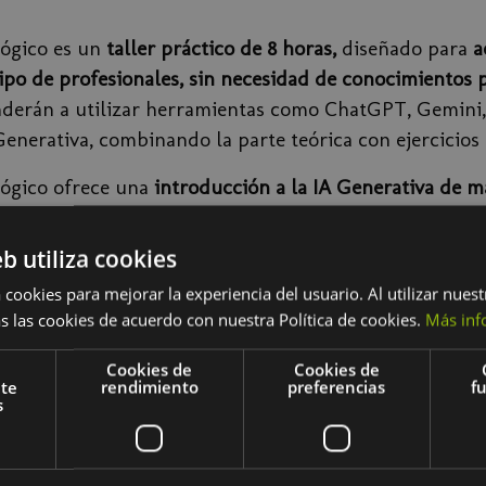
lógico es un
taller práctico de 8 horas,
diseñado para
a
ipo de profesionales, sin necesidad de conocimientos p
nderán a utilizar herramientas como
ChatGPT, Gemini, 
Generativa, combinando la parte teórica con ejercicios
lógico ofrece una
introducción a la IA Generativa de ma
ro.
A lo largo del taller los participantes descubrirán
a día y en diferentes sectores.
Además, se abordarán las 
eb utiliza cookies
ra garantizar un uso eficaz y responsable.
 cookies para mejorar la experiencia del usuario. Al utilizar nuest
s las cookies de acuerdo con nuestra Política de cookies.
Más inf
eñado para
comenzar desde cero, ofreciendo una introducción
Cookies de
Cookies de
nte
rendimiento
preferencias
f
te familiarizarse con herramientas como ChatGPT y otras ap
s
les de cualquier sector y perfil profesional,
interesados en
ligencia Artificial Generativa, como ChatGPT para optimizar