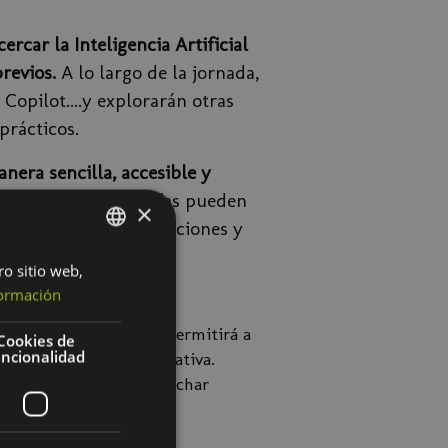
cercar la Inteligencia Artificial
revios.
A lo largo de la jornada,
Copilot....y explorarán otras
 prácticos.
nera sencilla, accesible y
 cómo estas tecnologías pueden
×
posibilidades, limitaciones y
ro sitio web,
SPANISH
ormación
BASQUE
 clara y práctica
que permitirá a
Cookies de
uncionalidad
licaciones de IA Generativa.
 descubrir cómo aprovechar
 su trabajo diario.