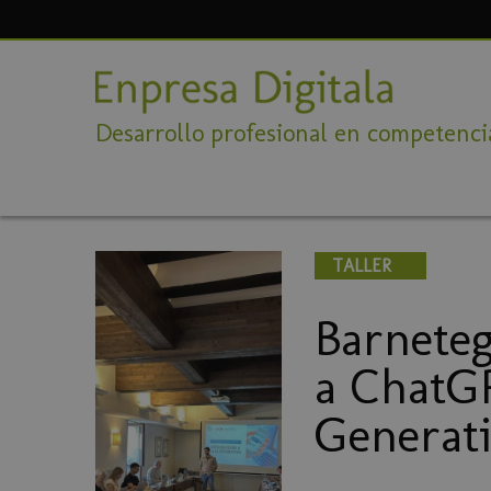
Desarrollo profesional en competencia
TALLER
Barneteg
a ChatGP
Generati