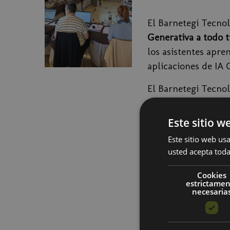
El Barnetegi Tecno
Generativa a todo t
los asistentes apre
aplicaciones de IA 
El Barnetegi Tecno
partiendo desde ce
aplicarse en el día 
Este sitio w
buenas prácticas pa
Este sitio web usa
usted acepta toda
Dirigido a:
Este taller está dis
Cookies
estrictame
cualquier participan
necesaria
Enfocado a profesiona
herramientas de Inte