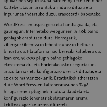
aplikazioen segurtasuna hardening tekniken bidez.
Kalteberatasun arruntak arinduko dituzu eta
ingurunea indartuko duzu, erasoetatik babesteko.
WordPress-en ospea gero eta handiagoa da, eta,
gaur egun, Interneteko webguneen % 40k baino
gehiagok erabiltzen dute. Horregatik,
zibergaizkileentzako lehentasunezko helburu
bihurtu da. Plataforma hau bereziki kaltebera da;
izan ere, 58.000 plugin baino gehiagoko
ekosistema du, eta horietako askok segurtasun-
arazo larriak eta konfigurazio okerrak dituzte, eta
ez dute mantentze-lanik. Estatistikek adierazten
dute WordPress-en kalteberatasunen % 98
hirugarrenen pluginekin lotuta daudela eta
konfigurazio lehenetsiek sistemaren eremu
kritikoak agerian uzten dituztela.