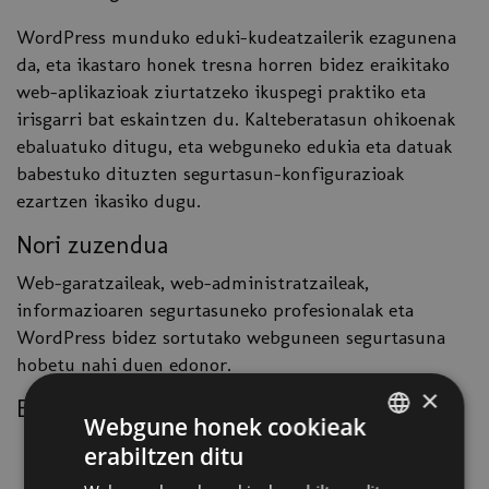
WordPress munduko eduki-kudeatzailerik ezagunena
da, eta ikastaro honek tresna horren bidez eraikitako
web-aplikazioak ziurtatzeko ikuspegi praktiko eta
irisgarri bat eskaintzen du. Kalteberatasun ohikoenak
ebaluatuko ditugu, eta webguneko edukia eta datuak
babestuko dituzten segurtasun-konfigurazioak
ezartzen ikasiko dugu.
Nori zuzendua
Web-garatzaileak, web-administratzaileak,
informazioaren segurtasuneko profesionalak eta
WordPress bidez sortutako webguneen segurtasuna
hobetu nahi duen edonor.
×
Eskakizunak
Webgune honek cookieak
WordPress-en oinarriak ezagutzea
erabiltzen ditu
SPANISH
Web-segurtasunaren kontzeptu orokorrak