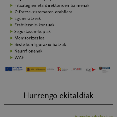
Fitxategien eta direktorioen baimenak
Zifratze-sistemaren erabilera
Eguneratzeak
Erabiltzaile-kontuak
Segurtasun-kopiak
Monitorizazioa
Beste konfigurazio batzuk
Neurri onenak
WAF
Hurrengo ekitaldiak
Aurreko edizioak »»