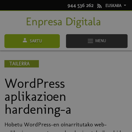
944 536 262
EUSKARA
MENU
SARTU
TAILERRA
WordPress
aplikazioen
hardening-a
Hobetu WordPress-en oinarritutako web-