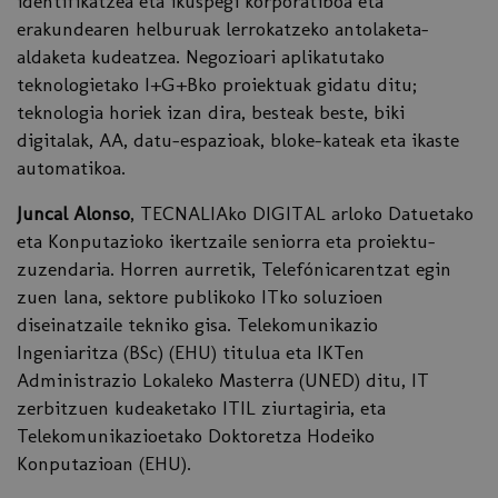
identifikatzea eta ikuspegi korporatiboa eta
erakundearen helburuak lerrokatzeko antolaketa-
aldaketa kudeatzea. Negozioari aplikatutako
teknologietako I+G+Bko proiektuak gidatu ditu;
teknologia horiek izan dira, besteak beste, biki
digitalak, AA, datu-espazioak, bloke-kateak eta ikaste
automatikoa.
Juncal Alonso
, TECNALIAko DIGITAL arloko Datuetako
eta Konputazioko ikertzaile seniorra eta proiektu-
zuzendaria. Horren aurretik, Telefónicarentzat egin
zuen lana, sektore publikoko ITko soluzioen
diseinatzaile tekniko gisa. Telekomunikazio
Ingeniaritza (BSc) (EHU) titulua eta IKTen
Administrazio Lokaleko Masterra (UNED) ditu, IT
zerbitzuen kudeaketako ITIL ziurtagiria, eta
Telekomunikazioetako Doktoretza Hodeiko
Konputazioan (EHU).