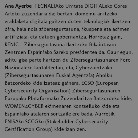
Ana Ayerbe
. TECNALIAko Unitate DIGITALeko Cores
Arloko zuzendaria da; bertan, domeinu anitzeko
eraldaketa digitala gaitzen duten teknologiak ikertzen
dira, hala nola zibersegurtasuna, ikuspena eta adimen
artifiziala, eta datuen gobernantza. Horretaz gain,
RENIC - Zibersegurtasuna Ikertzeko Bikaintasun
Zentroen Espainiako Sareko presidentea da. Gaur egun,
aditu gisa parte hartzen du Zibersegurtasunaren Foro
Nazionaleko lantaldeetan, eta, Cyberzaintzako
(Zibersegurtasunaren Euskal Agentzia) Aholku
Batzordeko kide izateaz gainera, ECSO (European
Cybersecurity Organisation) Zibersegurtasunaren
Europako Plataformako Zuzendaritza Batzordeko kide,
WOMEN4CYBER ekimenaren kontseiluko kide eta
Espainiako atalaren sortzaile ere bada. Aurretik,
ENISAko SCCGko (Stakeholder Cybersecurity
Certification Group) kide izan zen.