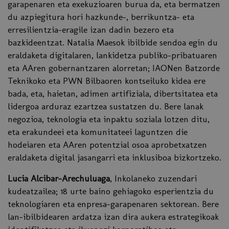
garapenaren eta exekuzioaren burua da, eta bermatzen
du azpiegitura hori hazkunde-, berrikuntza- eta
erresilientzia-eragile izan dadin bezero eta
bazkideentzat. Natalia Maesok ibilbide sendoa egin du
eraldaketa digitalaren, lankidetza publiko-pribatuaren
eta AAren gobernantzaren alorretan; IAONen Batzorde
Teknikoko eta PWN Bilbaoren kontseiluko kidea ere
bada, eta, haietan, adimen artifiziala, dibertsitatea eta
lidergoa arduraz ezartzea sustatzen du. Bere lanak
negozioa, teknologia eta inpaktu soziala lotzen ditu,
eta erakundeei eta komunitateei laguntzen die
hodeiaren eta AAren potentzial osoa aprobetxatzen
eraldaketa digital jasangarri eta inklusiboa bizkortzeko.
Lucia Alcibar-Arechuluaga
, Inkolaneko zuzendari
kudeatzailea; 18 urte baino gehiagoko esperientzia du
teknologiaren eta enpresa-garapenaren sektorean. Bere
lan-ibilbidearen ardatza izan dira aukera estrategikoak