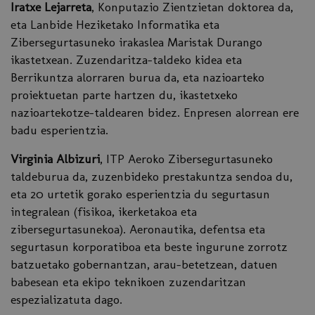
Iratxe Lejarreta
, Konputazio Zientzietan doktorea da,
eta Lanbide Heziketako Informatika eta
Zibersegurtasuneko irakaslea Maristak Durango
ikastetxean. Zuzendaritza-taldeko kidea eta
Berrikuntza alorraren burua da, eta nazioarteko
proiektuetan parte hartzen du, ikastetxeko
nazioartekotze-taldearen bidez. Enpresen alorrean ere
badu esperientzia.
Virginia Albizuri
, ITP Aeroko Zibersegurtasuneko
taldeburua da, zuzenbideko prestakuntza sendoa du,
eta 20 urtetik gorako esperientzia du segurtasun
integralean (fisikoa, ikerketakoa eta
zibersegurtasunekoa). Aeronautika, defentsa eta
segurtasun korporatiboa eta beste ingurune zorrotz
batzuetako gobernantzan, arau-betetzean, datuen
babesean eta ekipo teknikoen zuzendaritzan
espezializatuta dago.