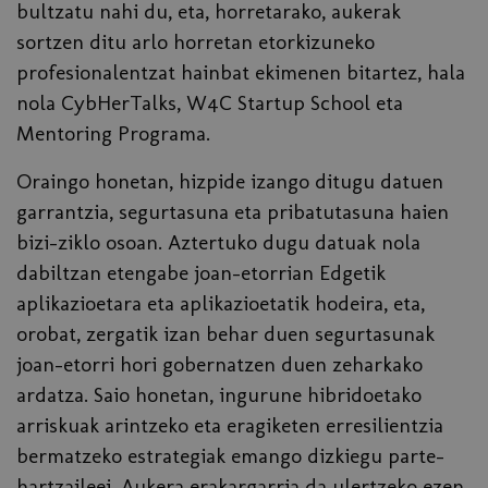
bultzatu nahi du, eta, horretarako, aukerak
sortzen ditu arlo horretan etorkizuneko
profesionalentzat hainbat ekimenen bitartez, hala
nola CybHerTalks, W4C Startup School eta
Mentoring Programa.
Oraingo honetan, hizpide izango ditugu datuen
garrantzia, segurtasuna eta pribatutasuna haien
bizi-ziklo osoan. Aztertuko dugu datuak nola
dabiltzan etengabe joan-etorrian Edgetik
aplikazioetara eta aplikazioetatik hodeira, eta,
orobat, zergatik izan behar duen segurtasunak
joan-etorri hori gobernatzen duen zeharkako
ardatza. Saio honetan, ingurune hibridoetako
arriskuak arintzeko eta eragiketen erresilientzia
bermatzeko estrategiak emango dizkiegu parte-
hartzaileei. Aukera erakargarria da ulertzeko ezen,