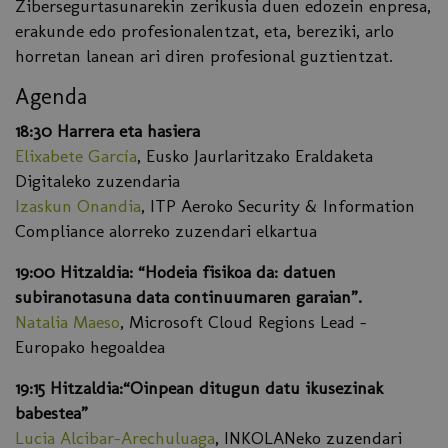
Zibersegurtasunarekin zerikusia duen edozein enpresa,
erakunde edo profesionalentzat, eta, bereziki, arlo
horretan lanean ari diren profesional guztientzat.
Agenda
18:30 Harrera eta hasiera
Elixabete García
, Eusko Jaurlaritzako Eraldaketa
Digitaleko zuzendaria
Izaskun Onandia
, ITP Aeroko Security & Information
Compliance alorreko zuzendari elkartua
19:00 Hitzaldia: “Hodeia fisikoa da: datuen
subiranotasuna data continuumaren garaian”.
Natalia Maeso
, Microsoft Cloud Regions Lead -
Europako hegoaldea
19:15 Hitzaldia:“Oinpean ditugun datu ikusezinak
babestea”
Lucia Alcibar-Arechuluaga
, INKOLANeko zuzendari