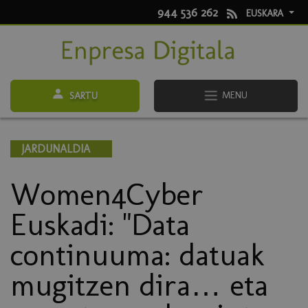
944 536 262
EUSKARA
MENU
SARTU
JARDUNALDIA
Women4Cyber
Euskadi: "Data
continuuma: datuak
mugitzen dira… eta