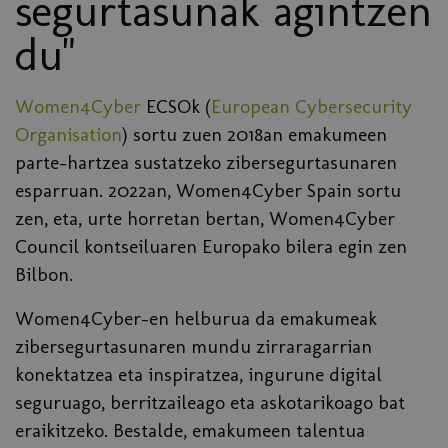
segurtasunak agintzen
du"
Women4Cyber
ECSOk (
European Cybersecurity
Organisation
) sortu zuen 2018an emakumeen
parte-hartzea sustatzeko zibersegurtasunaren
esparruan. 2022an, Women4Cyber Spain sortu
zen, eta, urte horretan bertan, Women4Cyber
Council kontseiluaren Europako bilera egin zen
Bilbon.
Women4Cyber-en helburua da emakumeak
zibersegurtasunaren mundu zirraragarrian
konektatzea eta inspiratzea, ingurune digital
seguruago, berritzaileago eta askotarikoago bat
eraikitzeko. Bestalde, emakumeen talentua