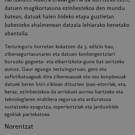
datuen mugikortasuna ezinbestekoa den mundu
batean, datuak haien bideko etapa guztietan
babesteko ahalmenean datzala lehiarako benetako
abantaila.
Testuinguru horretan kokatzen da 3. edizio hau,
zibersegurtasunaren eta datuen konbergentziari
buruzko gogoeta- eta elkarrizketa-gune bat sortzeko
asmoz. Gaur egungo testuinguruan, gero eta
sofistikatuagoak dira ziberesasoak eta oso konplexuak
datuek beren bizi-zikloan dituzten joan-etorriak, eta,
beraz, ezinbestekoa da arriskuei aurrea hartzeko eta
teknologiaren erabilera segurua eta arduratsua
sustatzeko ezagutza, esperientziak eta jardunbide
egokiak partekatzea.
Norentzat