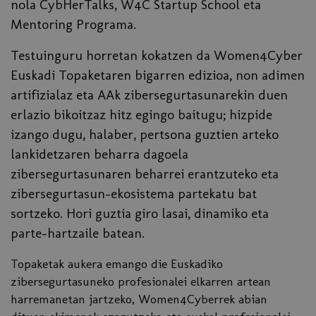
nola CybHerTalks, W4C Startup School eta
Mentoring Programa.
Testuinguru horretan kokatzen da Women4Cyber
Euskadi Topaketaren bigarren edizioa, non adimen
artifizialaz eta AAk zibersegurtasunarekin duen
erlazio bikoitzaz hitz egingo baitugu; hizpide
izango dugu, halaber, pertsona guztien arteko
lankidetzaren beharra dagoela
zibersegurtasunaren beharrei erantzuteko eta
zibersegurtasun-ekosistema partekatu bat
sortzeko. Hori guztia giro lasai, dinamiko eta
parte-hartzaile batean.
Topaketak aukera emango die Euskadiko
zibersegurtasuneko profesionalei elkarren artean
harremanetan jartzeko, Women4Cyberrek abian