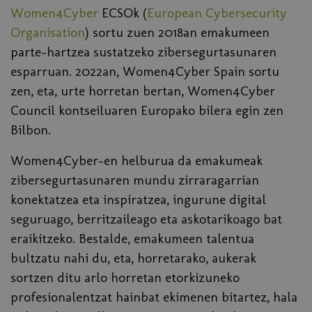
Women4Cyber
ECSOk (
European Cybersecurity
Organisation
) sortu zuen 2018an emakumeen
parte-hartzea sustatzeko zibersegurtasunaren
esparruan. 2022an, Women4Cyber Spain sortu
zen, eta, urte horretan bertan, Women4Cyber
Council kontseiluaren Europako bilera egin zen
Bilbon.
Women4Cyber-en helburua da emakumeak
zibersegurtasunaren mundu zirraragarrian
konektatzea eta inspiratzea, ingurune digital
seguruago, berritzaileago eta askotarikoago bat
eraikitzeko. Bestalde, emakumeen talentua
bultzatu nahi du, eta, horretarako, aukerak
sortzen ditu arlo horretan etorkizuneko
profesionalentzat hainbat ekimenen bitartez, hala