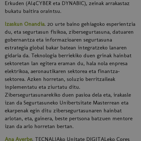
Erkuden (AI4CYBER eta DYNABIC), zeinak arrakastaz
bukatu baitira oraintsu.
Izaskun Onandia
. 20 urte baino gehiagoko esperientzia
du, eta segurtasun fisikoa, zibersegurtasuna, datuaren
gobernantza eta informazioaren segurtasuna
estrategia global bakar batean integratzeko lanaren
gidaria da. Teknologia berriekiko duen grinak hainbat
sektoretan lan egitera eraman du, hala nola enpresa
elektrikoa, aeronautikaren sektorea eta finantza-
sektorea. Azken horretan, soluzio berritzaileak
inplementatu eta ziurtatu ditu.
Zibersegurtasunarekiko duen pasioa dela eta, irakasle
izan da Segurtasuneko Unibertsitate Masterrean eta
ekarpenak egin ditu zibersegurtasunaren hainbat
arlotan, eta, gainera, beste pertsona batzuen mentore
izan da arlo horretan bertan.
Ana Ayerbe
. TECNALIAko Unitate DIGITALeko Cores