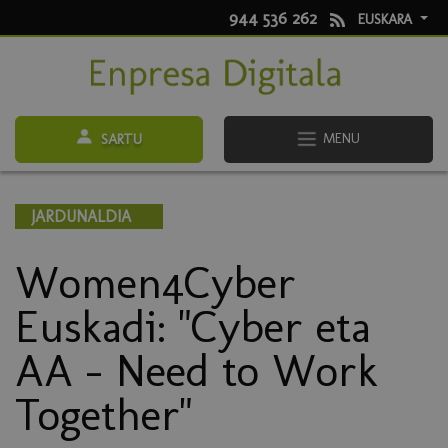
944 536 262
EUSKARA
MENU
SARTU
JARDUNALDIA
Women4Cyber
Euskadi: "Cyber eta
AA – Need to Work
Together"