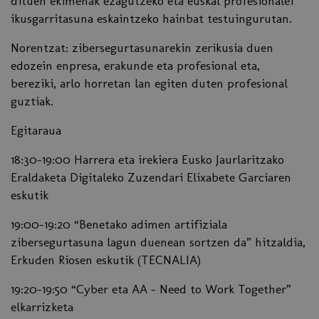
dituen ekimenak ezagutzeko eta euskal profesionalei
ikusgarritasuna eskaintzeko hainbat testuingurutan.
Norentzat: zibersegurtasunarekin zerikusia duen
edozein enpresa, erakunde eta profesional eta,
bereziki, arlo horretan lan egiten duten profesional
guztiak.
Egitaraua
18:30-19:00 Harrera eta irekiera Eusko Jaurlaritzako
Eraldaketa Digitaleko Zuzendari Elixabete Garciaren
eskutik
19:00-19:20 “Benetako adimen artifiziala
zibersegurtasuna lagun duenean sortzen da” hitzaldia,
Erkuden Riosen eskutik (TECNALIA)
19:20-19:50 “Cyber eta AA – Need to Work Together”
elkarrizketa