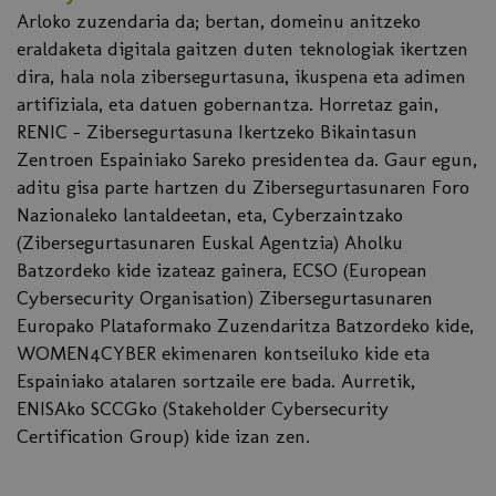
Arloko zuzendaria da; bertan, domeinu anitzeko
eraldaketa digitala gaitzen duten teknologiak ikertzen
dira, hala nola zibersegurtasuna, ikuspena eta adimen
artifiziala, eta datuen gobernantza. Horretaz gain,
RENIC - Zibersegurtasuna Ikertzeko Bikaintasun
Zentroen Espainiako Sareko presidentea da. Gaur egun,
aditu gisa parte hartzen du Zibersegurtasunaren Foro
Nazionaleko lantaldeetan, eta, Cyberzaintzako
(Zibersegurtasunaren Euskal Agentzia) Aholku
Batzordeko kide izateaz gainera, ECSO (European
Cybersecurity Organisation) Zibersegurtasunaren
Europako Plataformako Zuzendaritza Batzordeko kide,
WOMEN4CYBER ekimenaren kontseiluko kide eta
Espainiako atalaren sortzaile ere bada. Aurretik,
ENISAko SCCGko (Stakeholder Cybersecurity
Certification Group) kide izan zen.