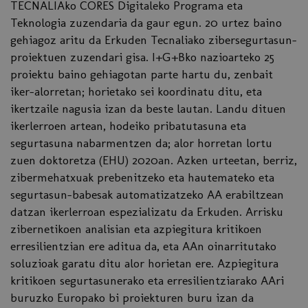
TECNALIAko CORES Digitaleko Programa eta
Teknologia zuzendaria da gaur egun. 20 urtez baino
gehiagoz aritu da Erkuden Tecnaliako zibersegurtasun-
proiektuen zuzendari gisa. I+G+Bko nazioarteko 25
proiektu baino gehiagotan parte hartu du, zenbait
iker-alorretan; horietako sei koordinatu ditu, eta
ikertzaile nagusia izan da beste lautan. Landu dituen
ikerlerroen artean, hodeiko pribatutasuna eta
segurtasuna nabarmentzen da; alor horretan lortu
zuen doktoretza (EHU) 2020an. Azken urteetan, berriz,
zibermehatxuak prebenitzeko eta hautemateko eta
segurtasun-babesak automatizatzeko AA erabiltzean
datzan ikerlerroan espezializatu da Erkuden. Arrisku
zibernetikoen analisian eta azpiegitura kritikoen
erresilientzian ere aditua da, eta AAn oinarritutako
soluzioak garatu ditu alor horietan ere. Azpiegitura
kritikoen segurtasunerako eta erresilientziarako AAri
buruzko Europako bi proiekturen buru izan da