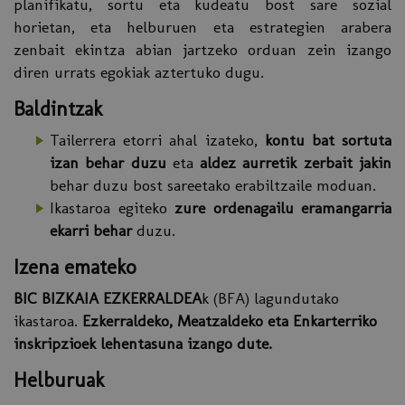
planifikatu, sortu eta kudeatu bost sare sozial
horietan, eta helburuen eta estrategien arabera
zenbait ekintza abian jartzeko orduan zein izango
diren urrats egokiak aztertuko dugu.
Baldintzak
Tailerrera etorri ahal izateko,
kontu bat sortuta
izan behar duzu
eta
aldez aurretik zerbait jakin
behar duzu bost sareetako erabiltzaile moduan.
Ikastaroa egiteko
zure ordenagailu eramangarria
ekarri behar
duzu.
Izena emateko
BIC BIZKAIA EZKERRALDEA
k (BFA) lagundutako
ikastaroa.
Ezkerraldeko, Meatzaldeko eta Enkarterriko
inskripzioek lehentasuna izango dute.
Helburuak