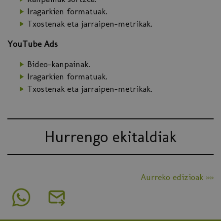
Iragarkien formatuak.
Txostenak eta jarraipen-metrikak.
YouTube Ads
Bideo-kanpainak.
Iragarkien formatuak.
Txostenak eta jarraipen-metrikak.
Hurrengo ekitaldiak
Aurreko edizioak »»