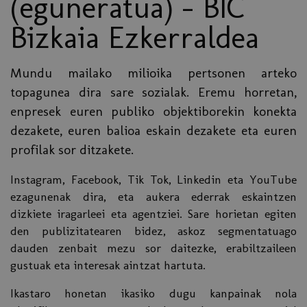
(eguneratua) - BIC
Bizkaia Ezkerraldea
Mundu mailako milioika pertsonen arteko
topagunea dira sare sozialak. Eremu horretan,
enpresek euren publiko objektiborekin konekta
dezakete, euren balioa eskain dezakete eta euren
profilak sor ditzakete.
Instagram, Facebook, Tik Tok, Linkedin eta YouTube
ezagunenak dira, eta aukera ederrak eskaintzen
dizkiete iragarleei eta agentziei. Sare horietan egiten
den publizitatearen bidez, askoz segmentatuago
dauden zenbait mezu sor daitezke, erabiltzaileen
gustuak eta interesak aintzat hartuta.
Ikastaro honetan ikasiko dugu kanpainak nola