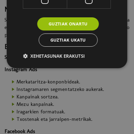
Norentzat
Sare sozialetan publizitate-kanpainak nola erabili eta
GUZTIAK ONARTU
ezarri jakin nahi duten antolakundeetako
profesionalentzat.
GUZTIAK UKATU
Edukia
XEHETASUNAK ERAKUTSI
Sare sozialetako publizitateari buruzko sarrera
Instagram Ads
Merkataritza-konponbideak.
Instagramaren segmentatzeko aukerak.
Kanpainak sortzea.
Mezu kanpainak.
Iragarkien formatuak.
Txostenak eta jarraipen-metrikak.
Facebook Ads