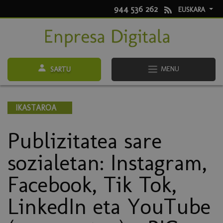
944 536 262
EUSKARA
MENU
SARTU
IKASTAROA
Publizitatea sare
sozialetan: Instagram,
Facebook, Tik Tok,
LinkedIn eta YouTube