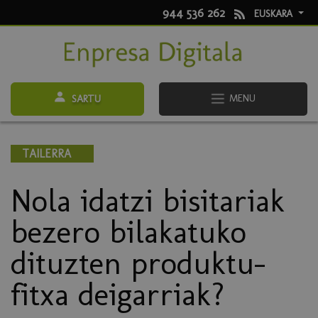
944 536 262
EUSKARA
MENU
SARTU
TAILERRA
Nola idatzi bisitariak
bezero bilakatuko
dituzten produktu-
fitxa deigarriak?