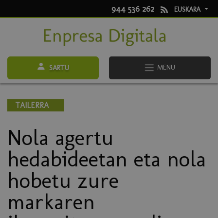
944 536 262
EUSKARA
MENU
SARTU
TAILERRA
Nola agertu
hedabideetan eta nola
hobetu zure
markaren