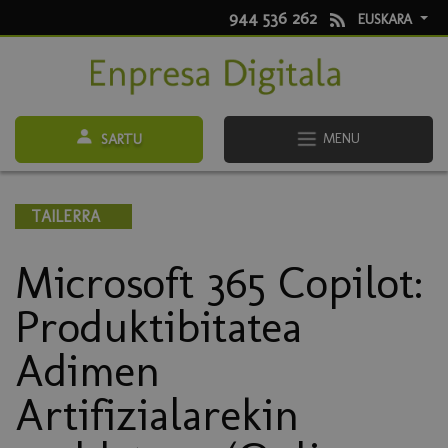
944 536 262
EUSKARA
MENU
SARTU
TAILERRA
Microsoft 365 Copilot:
Produktibitatea
Adimen
Artifizialarekin