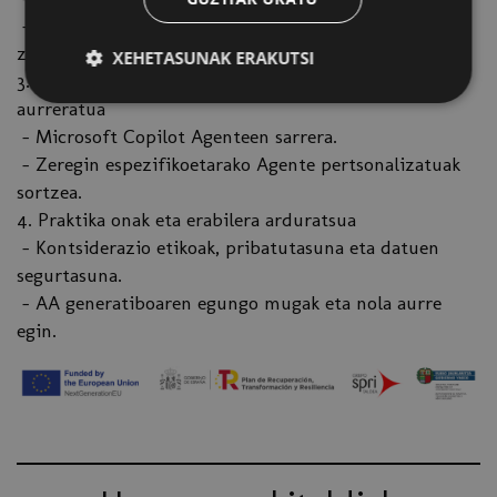
- Teams: Lankidetza eraginkorra, laburpenak eta
zereginen jarraipena.
XEHETASUNAK ERAKUTSI
3. Microsoft Copilot Agenteekin pertsonalizazio
aurreratua
- Microsoft Copilot Agenteen sarrera.
- Zeregin espezifikoetarako Agente pertsonalizatuak
sortzea.
4. Praktika onak eta erabilera arduratsua
- Kontsiderazio etikoak, pribatutasuna eta datuen
segurtasuna.
- AA generatiboaren egungo mugak eta nola aurre
egin.