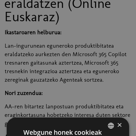
eraldatzen (Online
Euskaraz)
Ikastaroaren helburua:
Lan-ingurunean eguneroko produktibitatea
eraldatzeko aurkezten den Microsoft 365 Copilot
tresnaren gaitasunak aztertzea, Microsoft 365
tresnekin integrazioa aztertzea eta eguneroko
zereginak gauzatzeko Agenteak sortzea.
Nori zuzendua:
AA-ren bitartez lanpostuan produktibitatea eta
eraginkortasuna hobetzeko interesa duten sektore
×
guztietako profesionalei zuzendua.
Webgune honek cookieak