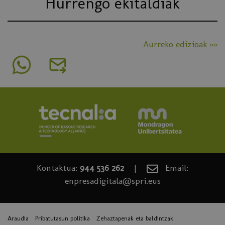
Hurrengo ekitaldiak
Aurreko edizioak »»
Kontaktua:
944 536 262
|
Email:
enpresadigitala@spri.eus
Araudia
Pribatutasun politika
Zehaztapenak eta baldintzak