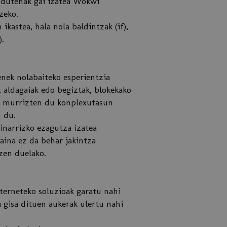
n dutenak gai izatea Wokwi
zeko.
ikastea, hala nola baldintzak (if),
).
enek nolabaiteko esperientzia
 aldagaiak edo begiztak, blokekako
ri murrizten du konplexutasun
n du.
inarrizko ezagutza izatea
aina ez da behar jakintza
zen duelako.
nterneteko soluzioak garatu nahi
 gisa dituen aukerak ulertu nahi