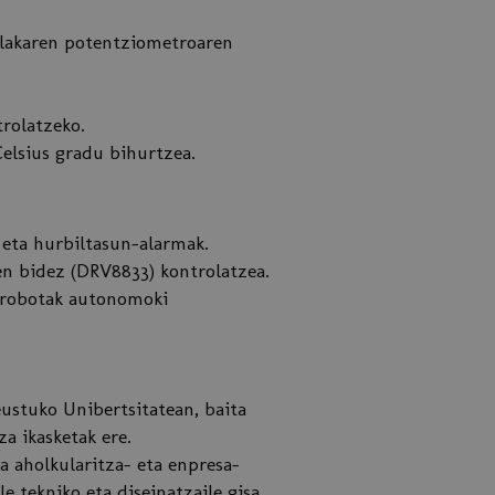
 plakaren potentziometroaren
trolatzeko.
elsius gradu bihurtzea.
eta hurbiltasun-alarmak.
en bidez (DRV8833) kontrolatzea.
 robotak autonomoki
ustuko Unibertsitatean, baita
a ikasketak ere.
a aholkularitza- eta enpresa-
e tekniko eta diseinatzaile gisa