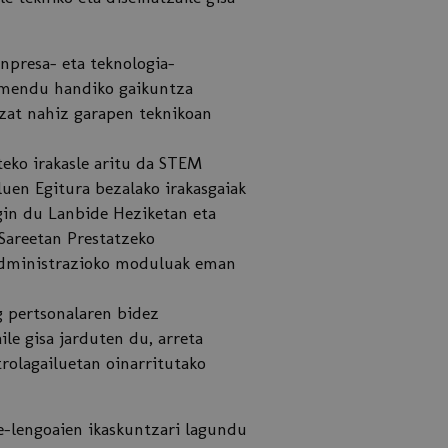
npresa- eta teknologia-
dimendu handiko gaikuntza
tzat nahiz garapen teknikoan
teko irakasle aritu da STEM
uen Egitura bezalako irakasgaiak
gin du Lanbide Heziketan eta
Sareetan Prestatzeko
 Administrazioko moduluak eman
g pertsonalaren bidez
le gisa jarduten du, arreta
rolagailuetan oinarritutako
e-lengoaien ikaskuntzari lagundu