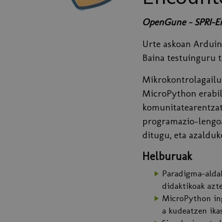
OpenGune - SPRI-Enp
Urte askoan Arduin
Baina testuinguru t
Mikrokontrolagailu 
MicroPython erabi
komunitatearentzat
programazio-lengoa
ditugu, eta azalduk
Helburuak
Paradigma-aldak
didaktikoak azte
MicroPython ing
a kudeatzen ikas