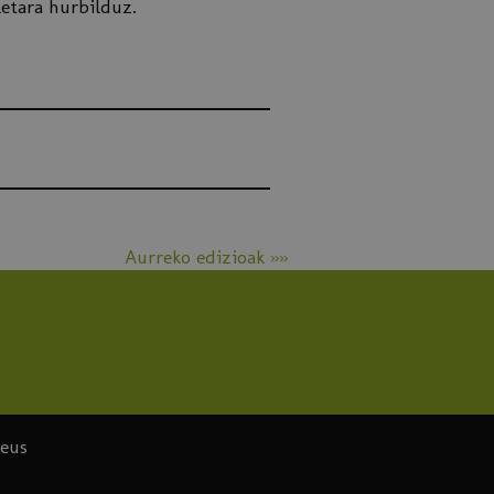
letara hurbilduz.
Aurreko edizioak »»
.eus