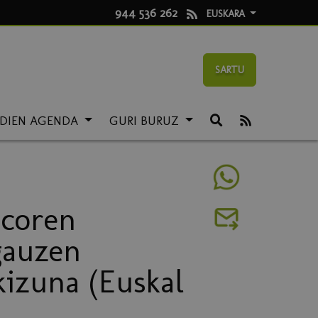
944 536 262
EUSKARA
SARTU
LDIEN AGENDA
GURI BURUZ
icoren
gauzen
kizuna (Euskal