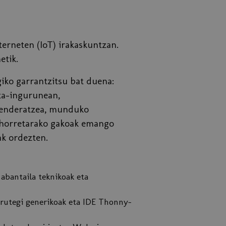
erneten (IoT) irakaskuntzan.
etik.
giko garrantzitsu bat duena:
za-ingurunean,
menderatzea, munduko
o horretarako gakoak emango
ak ordezten.
abantaila teknikoak eta
urutegi generikoak eta IDE Thonny-