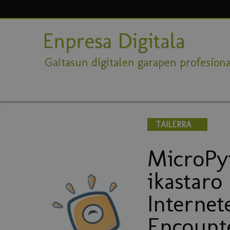
Gaitasun digitalen garapen profesiona
TAILERRA
MicroPyt
ikastaro
Internet
Encount