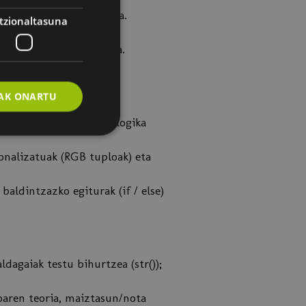
a zuzenean instalatzea.
tzionaltasuna
a.
rearekin sinkronizatzea.
AK ONARTU
etak.
 batentzako sekuentzia-logika
onalizatuak (RGB tuploak) eta
 baldintzazko egiturak (if / else)
dagaiak testu bihurtzea (str());
aren teoria, maiztasun/nota