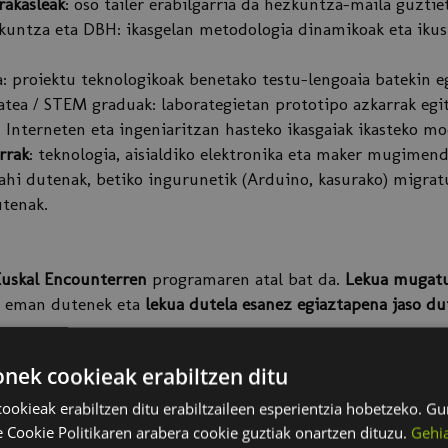
rakasleak
: oso tailer erabilgarria da hezkuntza-maila guztie
untza eta DBH: ikasgelan metodologia dinamikoak eta ikusi
a: proiektu teknologikoak benetako testu-lengoaia batekin e
atea / STEM graduak: laborategietan prototipo azkarrak egi
 Interneten eta ingeniaritzan hasteko ikasgaiak ikasteko mo
rrak
: teknologia, aisialdiko elektronika eta maker mugimen
hi dutenak, betiko ingurunetik (Arduino, kasurako) migrat
tenak.
uskal Encounterren
programaren atal bat da.
Lekua mugat
a eman dutenek eta
lekua dutela esanez egiaztapena jaso d
ek cookieak erabiltzen ditu
ta Konexioa
okieak erabiltzen ditu erabiltzaileen esperientzia hobetzeko. 
re Cookie Politikaren arabera cookie guztiak onartzen dituzu.
Gehia
berry Pi Picora eboluzionatzea: abantailak eta arkitektura.