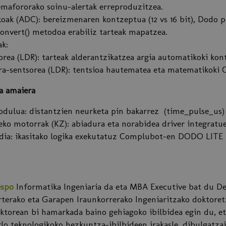
emafororako soinu-alertak erreproduzitzea.
koak (ADC): bereizmenaren kontzeptua (12 vs 16 bit), Dodo
convert() metodoa erabiliz tarteak mapatzea.
k:
orea (LDR): tarteak alderantzikatzea argia automatikoki kon
a-sentsorea (LDR): tentsioa hautematea eta matematikoki C
ta amaiera
dulua: distantzien neurketa pin bakarrez (time_pulse_us) 
ko motorrak (KZ): abiadura eta norabidea driver integratu
ldia: ikasitako logika exekutatuz Complubot-en DODO LITE
espo
Informatika Ingeniaria da eta MBA Executive bat du De
terako eta Garapen Iraunkorrerako Ingeniaritzako doktoretz
ktorean bi hamarkada baino gehiagoko ibilbidea egin du, et
rlo teknologikoko hezkuntza-ibilbideen irakasle, dibulgatzail