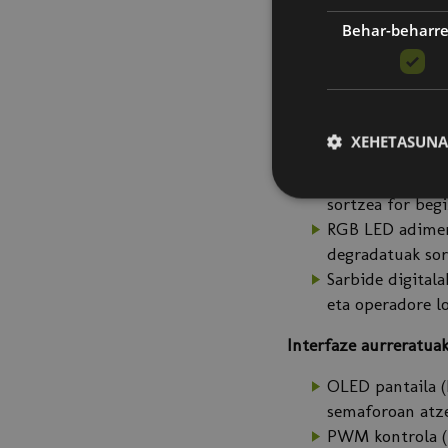
Garapen-inguru
Behar-beharr
Barne-egitura: p
Zure lehen scri
Oinarriak eta periferi
XEHETASUNA
Irteera digitala
Semaforo proiekt
sortzea for begi
RGB LED adimend
degradatuak sor
Sarbide digitala
eta operadore lo
Interfaze aurreratua
OLED pantaila (I
semaforoan atze
PWM kontrola (b