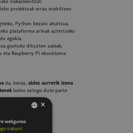
tako irakasleentzat:
zko proiektuak erraz erabiltzen
giteko, Python bezain ahaltsua.
teko plataforma arinak aztertzeko
du egokia.
dua gustuko dituzten zaleak,
u eta Raspberry Pi ekosistema
ua
da, beraz,
aldez aurretik izena
utenek
baino ezingo dute parte
×
Gure webgunea
SPANISH
go irakurri
BASQUE