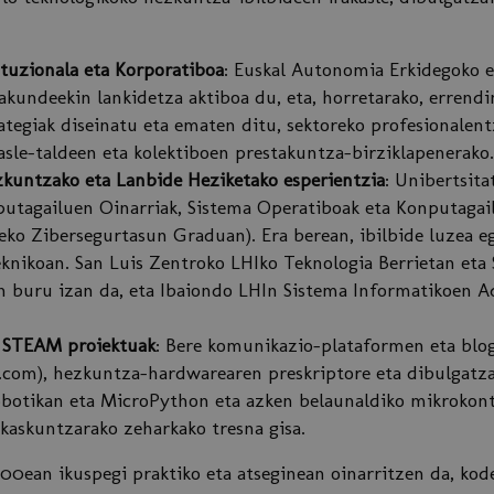
ituzionala eta Korporatiboa
: Euskal Autonomia Erkidegoko e
akundeekin lankidetza aktiboa du, eta, horretarako, erren
rategiak diseinatu eta ematen ditu, sektoreko profesionalen
asle-taldeen eta kolektiboen prestakuntza-birziklapenerako.
kuntzako eta Lanbide Heziketako esperientzia
: Unibertsita
utagailuen Oinarriak, Sistema Operatiboak eta Konputagail
o Zibersegurtasun Graduan). Era berean, ibilbide luzea e
knikoan. San Luis Zentroko LHIko Teknologia Berrietan eta 
n buru izan da, eta Ibaiondo LHIn Sistema Informatikoen
a STEAM proiektuak
: Bere komunikazio-plataformen eta blo
.com), hezkuntza-hardwarearen preskriptore eta dibulgatzai
robotikan eta MicroPython eta azken belaunaldiko mikrokont
ikaskuntzarako zeharkako tresna gisa.
00ean ikuspegi praktiko eta atseginean oinarritzen da, kod