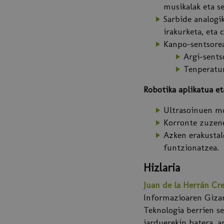
musikalak eta s
Sarbide analogi
irakurketa, eta 
Kanpo-sentsorea
Argi-sents
Tenperatur
Robotika aplikatua e
Ultrasoinuen mo
Korronte zuzene
Azken erakusta
funtzionatzea.
Hizlaria
Juan de la Herrán Cr
Informazioaren Gizar
Teknologia berrien se
jarduerekin batera, a