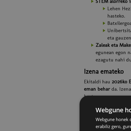
STEM alorreko i
Lehen Hezk
hasteko.
Batxilergo
Unibertsit
eta gauzen
Zaleak eta Make
egunean egon na
ezagutu nahi du
Izena emateko
Ekitaldi hau
2026ko E
eman behar
da. Izen
hartu.
Edukia
Webgune hon
Sarrera, Ingurunea e
Webgune honek co
erabiliz gero, gu
Arduinotik Rasp