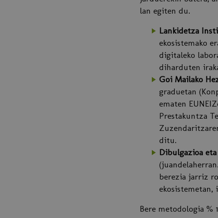
lan egiten du.
Lankidetza Inst
ekosistemako er
digitaleko labo
diharduten irak
Goi Mailako Hez
graduetan (Konp
ematen EUNEIZek
Prestakuntza Te
Zuzendaritzare
ditu.
Dibulgazioa et
(juandelaherran
berezia jarriz 
ekosistemetan, 
Bere metodologia % 1