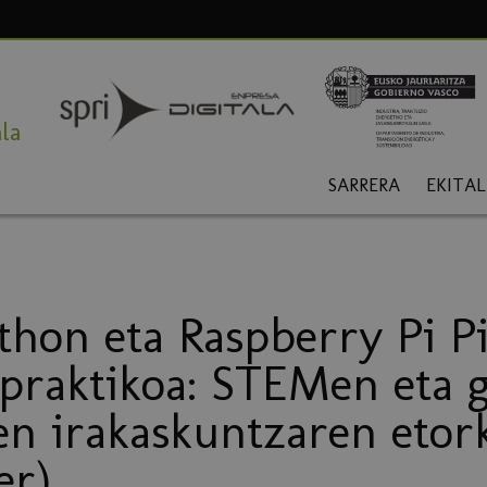
la
SARRERA
EKITA
hon eta Raspberry Pi P
 praktikoa: STEMen eta 
en irakaskuntzaren etor
er)