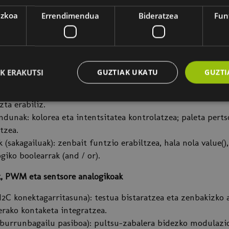
nea: IDE Thonny-a konfiguratzea eta MicroPython firmware
ezkoa
Errendimendua
Bideratzea
Fun
lakaren fitxategi-sistema eta liburutegi generikoen erabiler
pt-a: Dodo Board-eko "lotura"-programa eta Wokwi emulado
ko digitalak
K ERAKUTSI
GUZTIAK UKATU
GUZTI
k (LEDak): oinarrizko kontzeptuak eta etengabeko kliska-arik
ua (I eta II faseak): ibilgailu eta oinezkoentzako semaforo
zta erabiliz.
unak: kolorea eta intentsitatea kontrolatzea; paleta perts
tzea.
k (sakagailuak): zenbait funtzio erabiltzea, hala nola value(),
giko boolearrak (and / or).
k, PWM eta sentsore analogikoak
2C konektagarritasuna): testua bistaratzea eta zenbakizko al
rako kontaketa integratzea.
urrunbagailu pasiboa): pultsu-zabalera bidezko modulazio