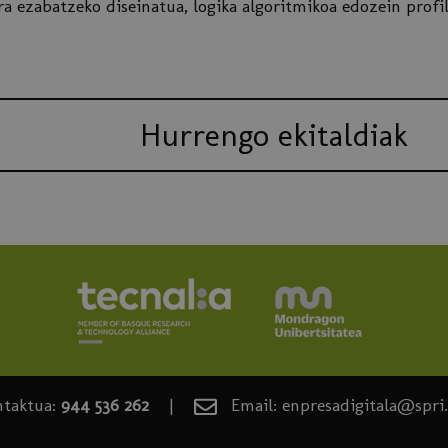
a ezabatzeko diseinatua, logika algoritmikoa edozein profi
Hurrengo ekitaldiak
ntaktua:
944 536 262
|
Email: enpresadigitala@spri