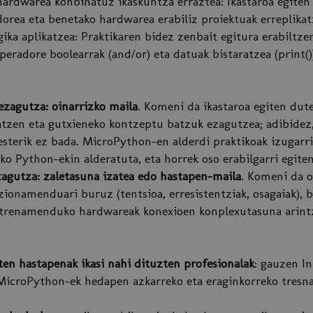
hardwarea konbinatuz ikaskuntza erraztea: Ikastaroa egite
orea eta benetako hardwarea erabiliz proiektuak erreplikat
ka aplikatzea: Praktikaren bidez zenbait egitura erabiltzen 
operadore boolearrak (and/or) eta datuak bistaratzea (print()
zagutza: oinarrizko maila
. Komeni da ikastaroa egiten dut
tzen eta gutxieneko kontzeptu batzuk ezagutzea; adibidez,
sterik ez bada. MicroPython-en alderdi praktikoak izugar
iko Python-ekin alderatuta, eta horrek oso erabilgarri egite
zagutza: zaletasuna izatea edo hastapen-maila
. Komeni da o
zionamenduari buruz (tentsioa, erresistentziak, osagaiak), b
ntrenamenduko hardwareak konexioen konplexutasuna arint
en hastapenak ikasi nahi dituzten profesionalak
: gauzen I
MicroPython-ek hedapen azkarreko eta eraginkorreko tresna