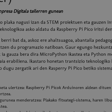
resa Digitala tailerren gunean
o plaka nagusi izan da STEM proiektuen eta gauzen Int
eknologikoa asko aldatu da Raspberry Pi Pico iritsi den
berri bat da, askoz ere ahaltsuagoa, abantaila pedago
ltzen du programazio natiboan. Gaur egungo hezkunt
 ia gauza bera dira MicroPython ikastea eta Python 
ia erabiliena. Ikastaro honetan trantsizio teknologik
o dugu zergatik ari den Rasperry Pi Pico betiko sistem
eta ulertzea: Raspberry Pi Picok Arduinoren aldean dituen 
rtzea.
urunea menderatzea: Plakako fitxategi-sistema, haren lib
tea.