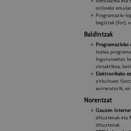
Simulazioa eta 
onlineko emulad
Programazio-logi
begiztak (for), 
Baldintzak
Programazioko e
izatea programa
inguruneetan be
sintaktikoa, bet
Elektronikako e
zirkuituen funt
aurreraturik, e
Norentzat
Gauzen Internet
dituztenak eta 
dituztenak.