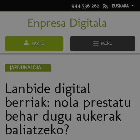
944 536 262
EUSKARA
MENU
SARTU
JARDUNALDIA
Lanbide digital
berriak: nola prestatu
behar dugu aukerak
baliatzeko?