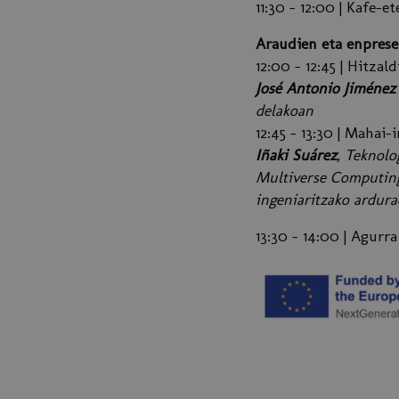
11:30 – 12:00 | Kafe-
Araudien eta enprese
12:00 – 12:45 | Hitz
José Antonio Jiménez
delakoan
12:45 – 13:30 | Mahai
Iñaki Suárez
, Teknol
Multiverse Computing
ingeniaritzako ardur
13:30 – 14:00 | Agurr