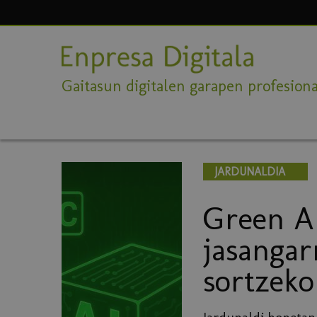
Gaitasun digitalen garapen profesiona
JARDUNALDIA
Green AI
jasangar
sortzeko