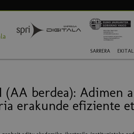
la
SARRERA
EKITA
 (AA berdea): Adimen ar
ria erakunde efiziente e