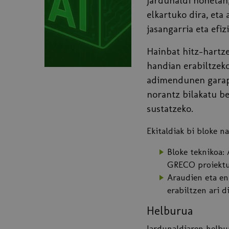
Jardunaldi honetan,
elkartuko dira, eta
jasangarria eta efi
Hainbat hitz-hartze
handian erabiltzeko
adimendunen garape
norantz bilakatu be
sustatzeko.
Ekitaldiak bi bloke n
Bloke teknikoa: 
GRECO proiektua
Araudien eta en
erabiltzen ari d
Helburua
Jardunaldiaren helbur