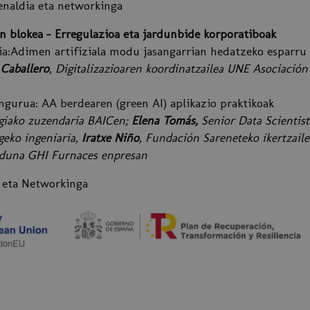
etenaldia eta networkinga
n blokea - Erregulazioa eta jardunbide korporatiboak
aldia:Adimen artifiziala modu jasangarrian hedatzeko esparr
 Caballero
, Digitalizazioaren koordinatzailea UNE Asociació
-ingurua: AA berdearen (green AI) aplikazio praktikoak
ogiako zuzendaria BAICen;
Elena Tomás,
Senior Data Scientis
eko ingeniaria,
Iratxe Niño
, Fundación Sareneteko ikertzail
aduna GHI Furnaces enpresan
a eta Networkinga