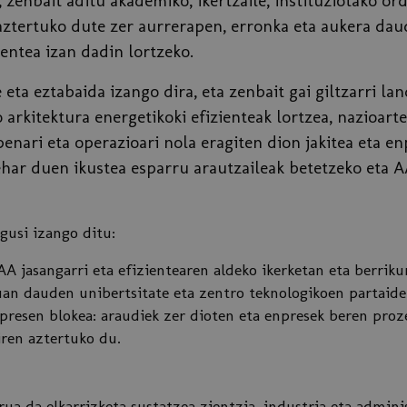
 zenbait aditu akademiko, ikertzaile, instituziotako or
 aztertuko dute zer aurrerapen, erronka eta aukera dau
zientea izan dadin lortzeko.
 eta eztabaida izango dira, eta zenbait gai giltzarri la
 arkitektura energetikoki efizienteak lortzea, nazioart
nari eta operazioari nola eragiten dion jakitea eta e
har duen ikustea esparru arautzaileak betetzeko eta A
agusi izango ditu:
AA jasangarri eta efizientearen aldeko ikerketan eta berrik
n dauden unibertsitate eta zentro teknologikoen partaide
presen blokea: araudiek zer dioten eta enpresek beren proz
iren aztertuko du.
ua da elkarrizketa sustatzea zientzia, industria eta adminis