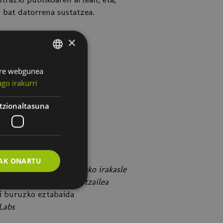
 bat datorrena sustatzea.
×
Gure webgunea
SPANISH
go irakurri
BASQUE
tzionaltasuna
AK ONARTU
Mondragon Unibertsitateko irakasle
uirre
, TECNALIAko ikertzailea
uei buruzko eztabaida
Labs