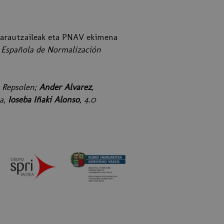
u arautzaileak eta PNAV ekimena
n Española de Normalización
t Repsolen;
Ander Alvarez
,
ea,
Ioseba Iñaki Alonso
, 4.0