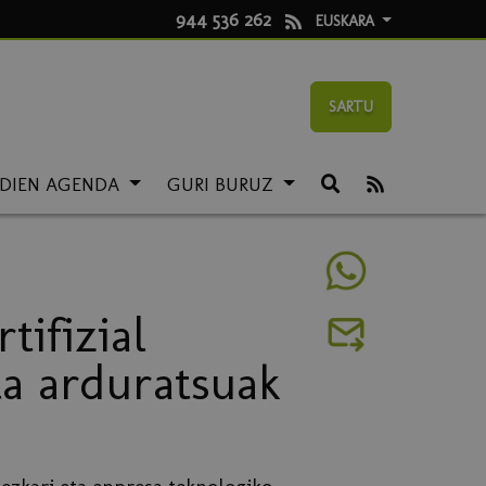
944 536 262
EUSKARA
SARTU
LDIEN AGENDA
GURI BURUZ
tifizial
ta arduratsuak