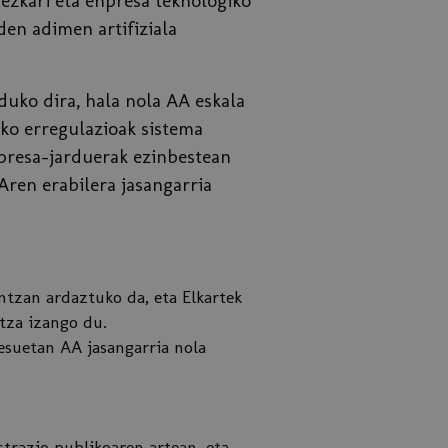
dezkari eta enpresa teknologiko
den adimen artifiziala
nduko dira, hala nola AA eskala
eko erregulazioak sistema
npresa-jarduerak ezinbestean
Aren erabilera jasangarria
untzan ardaztuko da, eta Elkartek
tza izango du.
esuetan AA jasangarria nola
trazio publikoaren artean, eta,