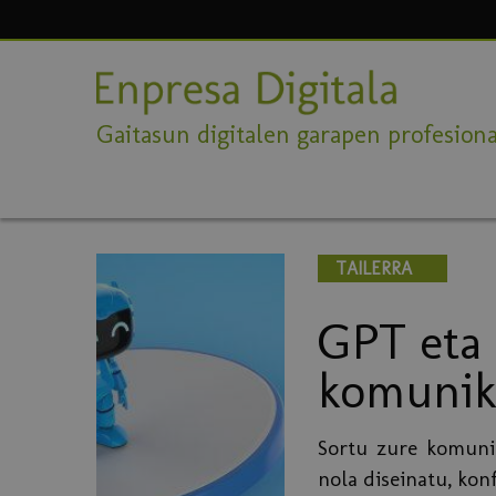
Gaitasun digitalen garapen profesiona
TAILERRA
GPT eta
komunika
Sortu zure komunik
nola diseinatu, ko