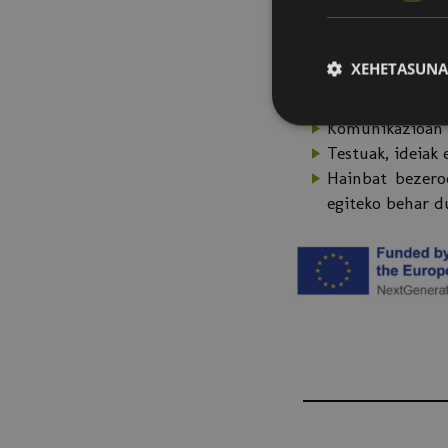
Ez duzu ezagutza te
jarraitu daiteke), et
XEHETASUNA
Nori Zuzendua
Komunikazioan e
Testuak, ideiak 
Hainbat bezero
egiteko behar d