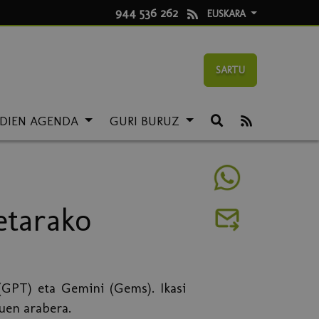
944 536 262
EUSKARA
SARTU
LDIEN AGENDA
GURI BURUZ
etarako
(GPT) eta Gemini (Gems). Ikasi
uen arabera.