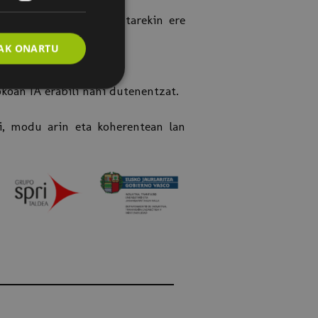
gu (baina kontu arruntarekin ere
AK ONARTU
oan IA erabili nahi dutenentzat.
i, modu arin eta koherentean lan