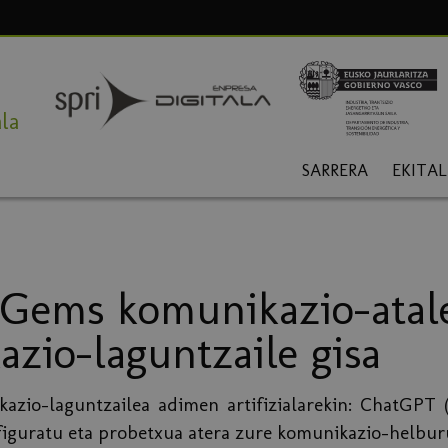
la
SARRERA
EKITA
 Gems komunikazio-atal
zio-laguntzaile gisa
azio-laguntzailea adimen artifizialarekin: ChatGPT 
nfiguratu eta probetxua atera zure komunikazio-helbur