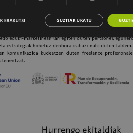
knikorik behar. ChatGPT Plus kontuarekin lan egingo du
a Gemini erabiltzeko Gmail kontu bat izatea nahikoa da.
K ERAKUTSI
GUZTIAK UKATU
GUZTI
do eduki-marketinean lan egiten duten pertsonei, egunerok
eta estrategiak hobetuz denbora irabazi nahi duten taldeei.
en komunikazioa kudeatzen duten freelance profesionale
utenentzat.
Hurrengo ekitaldiak