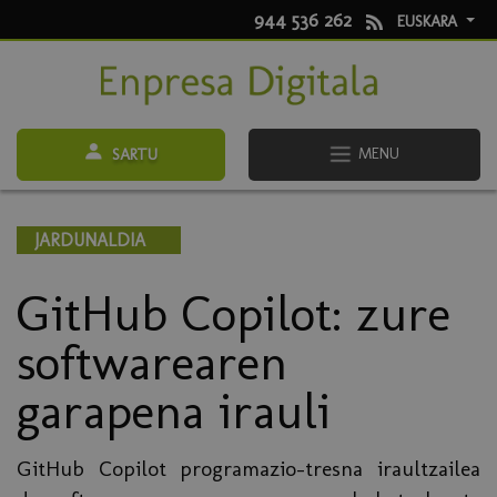
944 536 262
EUSKARA
MENU
SARTU
JARDUNALDIA
GitHub Copilot: zure
softwarearen
garapena irauli
GitHub Copilot programazio-tresna iraultzailea