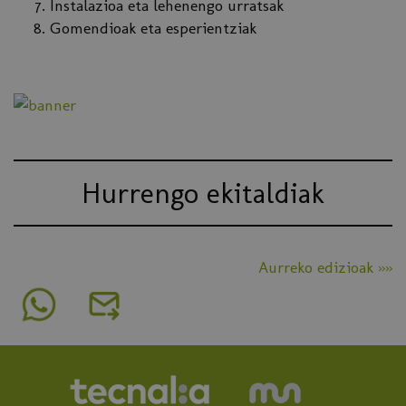
Instalazioa eta lehenengo urratsak
Gomendioak eta esperientziak
Hurrengo ekitaldiak
Aurreko edizioak »»