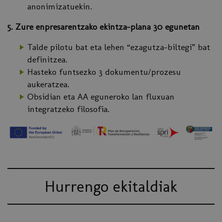
anonimizatuekin.
5. Zure enpresarentzako ekintza-plana 30 egunetan
Talde pilotu bat eta lehen “ezagutza-biltegi” bat
definitzea.
Hasteko funtsezko 3 dokumentu/prozesu
aukeratzea.
Obsidian eta AA eguneroko lan fluxuan
integratzeko filosofia.
Hurrengo ekitaldiak