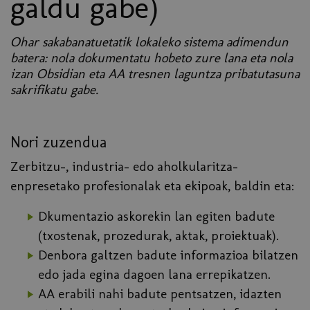
galdu gabe)
Ohar sakabanatuetatik lokaleko sistema adimendun
batera: nola dokumentatu hobeto zure lana eta nola
izan Obsidian eta AA tresnen laguntza pribatutasuna
sakrifikatu gabe.
Nori zuzendua
Zerbitzu-, industria- edo aholkularitza-
enpresetako profesionalak eta ekipoak, baldin eta:
Dkumentazio askorekin lan egiten badute
(txostenak, prozedurak, aktak, proiektuak).
Denbora galtzen badute informazioa bilatzen
edo jada egina dagoen lana errepikatzen.
AA erabili nahi badute pentsatzen, idazten