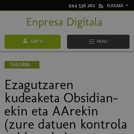
944 536 262
EUSKARA
MENU
SARTU
TAILERRA
Ezagutzaren
kudeaketa Obsidian-
ekin eta AArekin
(zure datuen kontrola