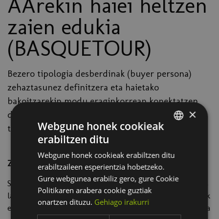
AArekin haiei heltzen
zaien edukia
(BASQUETOUR)
Bezero tipologia desberdinak (buyer persona)
zehaztasunez definitzera eta haietako
bakoitzarekin modu eraginkorrean konektatzen
×
duen eduki mota identifikatzen zuzendutako
Webgune honek cookieak
tailerra.
erabiltzen ditu
SPANISH
Webgune honek cookieak erabiltzen ditu
BASQUE
Zer ikasiko duzu?
erabiltzaileen esperientzia hobetzeko.
Gure webgunea erabiliz gero, gure Cookie
Saioak eduki-estrategia sendo eta eraginkorra garatzen
Politikaren arabera cookie guztiak
landuko du, bezero potentzialak erakartzeko, bisitariak
onartzen dituzu.
Gehiago irakurri
erreserba bihurtzeko eta bezeroak fidelizatzeko aukera