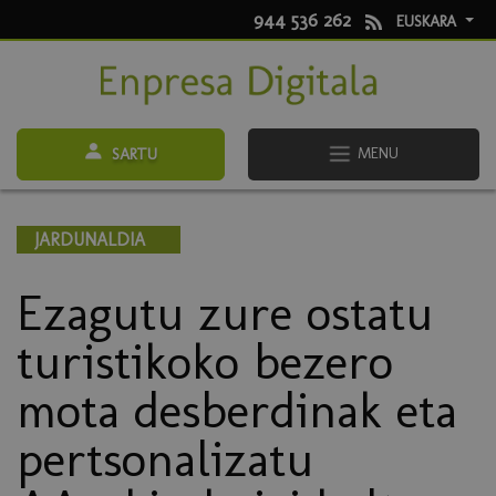
944 536 262
EUSKARA
MENU
SARTU
JARDUNALDIA
Ezagutu zure ostatu
turistikoko bezero
mota desberdinak eta
pertsonalizatu