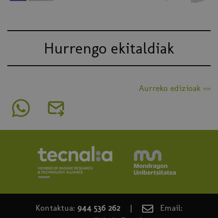
Hurrengo ekitaldiak
Aurreko edizioak »»
Kontaktua:
944 536 262
|
Email: