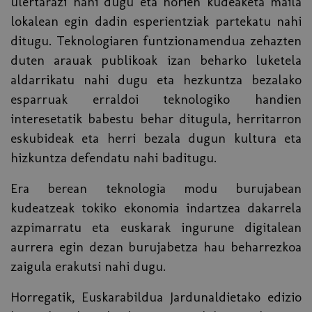
ulertarazi nahi dugu eta horien kudeaketa maila
lokalean egin dadin esperientziak partekatu nahi
ditugu. Teknologiaren funtzionamendua zehazten
duten arauak publikoak izan beharko luketela
aldarrikatu nahi dugu eta hezkuntza bezalako
esparruak erraldoi teknologiko handien
interesetatik babestu behar ditugula, herritarron
eskubideak eta herri bezala dugun kultura eta
hizkuntza defendatu nahi baditugu.
Era berean teknologia modu burujabean
kudeatzeak tokiko ekonomia indartzea dakarrela
azpimarratu eta euskarak ingurune digitalean
aurrera egin dezan burujabetza hau beharrezkoa
zaigula erakutsi nahi dugu.
Horregatik, Euskarabildua Jardunaldietako edizio