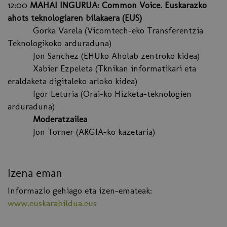
12:00
MAHAI INGURUA: Common Voice. Euskarazko
ahots teknologiaren bilakaera (EUS)
Gorka Varela (Vicomtech-eko Transferentzia
Teknologikoko arduraduna)
Jon Sanchez (EHUko Aholab zentroko kidea)
Xabier Ezpeleta (Tknikan informatikari eta
eraldaketa digitaleko arloko kidea)
Igor Leturia (Orai-ko Hizketa-teknologien
arduraduna)
Moderatzailea
Jon Torner (ARGIA-ko kazetaria)
Izena eman
Informazio gehiago eta izen-emateak:
www.euskarabildua.eus