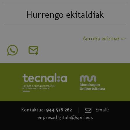
Hurrengo ekitaldiak
Aurreko edizioak »»
Kontaktua:
944 536 262
|
Email:
enpresadigitala@spri.eus