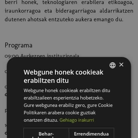
berri honek, teknologiaren erabilera etikoagoa,
iraunkorragoa eta bideragarriagoa aldarrikatzen
dutenen ahotsak entzuteko aukera emango du.
Programa
09:00 Aurkezpen instituzionala
×
Webgune honek cookieak
09:15 Sarrera: Artifiziala ez den teknologia
erabiltzen ditu
SPANISH
09:30
Hitzaldia: Ziberespazioaren gobernantza
Webgune honek cookieak erabiltzen ditu
BASQUE
demokratikoa (GAZ)
erabiltzaileen esperientzia hobetzeko.
Manuela Battaglini (Datuen etikan eta
Gure webgunea erabiliz gero, gure Cookie
pribatutasunean espezializatutako abokatua)
Politikaren arabera cookie guztiak
onartzen dituzu.
Gehiago irakurri
10:00
Hitzaldia: Sare kooperatibo eta
demokratikoagoak eraikitzeko proposamenak (GAZ)
Behar-
Errendimendua