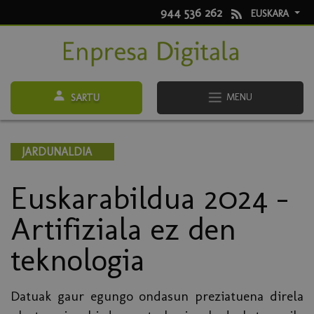
944 536 262
EUSKARA
MENU
SARTU
JARDUNALDIA
Euskarabildua 2024 -
Artifiziala ez den
teknologia
Datuak gaur egungo ondasun preziatuena direla