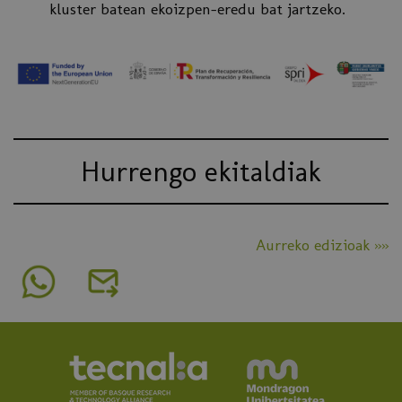
kluster batean ekoizpen-eredu bat jartzeko.
Hurrengo ekitaldiak
Aurreko edizioak »»