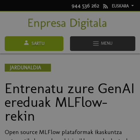
944 536 262
EUSKARA
MENU
SARTU
JARDUNALDIA
Entrenatu zure GenAI
ereduak MLFlow-
rekin
Open source MLFlow plataformak ikaskuntza