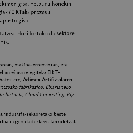
ekimen gisa, helburu honekin:
iak (
EIKTak
) prozesu
apustu gisa
tatzea. Hori lortuko da
sektore
nik.
orean, makina-erremintan, eta
harrei aurre egiteko EIKT-
batez ere,
Adimen Artifizialaren
ntzazko fabrikazioa, Elkarlaneko
tate birtuala, Cloud Computing, Big
t industria-sektoretako beste
rloan egon daitezkeen lankidetzak