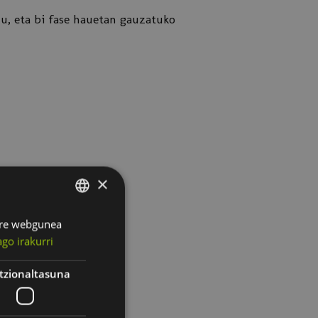
u, eta bi fase hauetan gauzatuko
×
Gure webgunea
SPANISH
go irakurri
BASQUE
tzionaltasuna
denteordea.