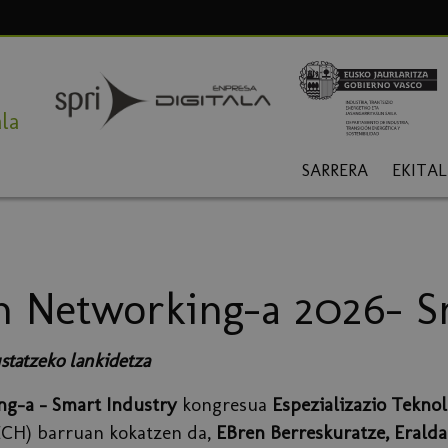
la
SARRERA
EKITA
n Networking-a 2026- S
statzeko lankidetza
g-a - Smart Industry
kongresua
Espezializazio Tekno
ECH) barruan kokatzen da,
EBren Berreskuratze, Eraldak