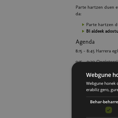
Parte hartzen duen 
da:
Parte hartzen d
Bi aldeek adost
Agenda
8:15 - 8:45 Harrera 
9:15 - 9:20 Ongietorr
9:20 - 9:30
Industria
Webgune hon
9:35 - 9:50
BidaIA: no
Webgune honek co
erabiliz gero, gu
Elixabete Garcia
Behar-beharr
9:55 -10:05
Balio-katea
Nerea Arangure