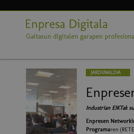
Gaitasun digitalen garapen profesiona
JARDUNALDIA
Enprese
Industrian EIKTak su
Enpresen Networkin
Programa
ren (RET