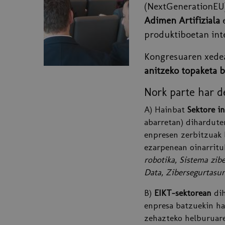
(NextGenerationEU)
Adimen Artifiziala
e
produktiboetan int
Kongresuaren xedea 
anitzeko topaketa b
Nork parte har 
A) Hainbat
Sektore i
abarretan) dihardute
enpresen zerbitzuak
ezarpenean oinarritu
robotika, Sistema zibe
Data, Zibersegurtasu
B)
EIKT-sektorean
dih
enpresa batzuekin ha
zehazteko helburuare