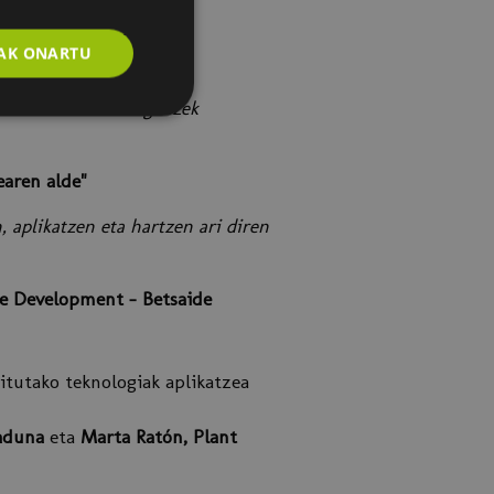
AK ONARTU
iala
. Haizea Rodriguezek
aren alde"
 aplikatzen eta hartzen ari diren
e Development - Betsaide
itutako teknologiak aplikatzea
raduna
eta
Marta Ratón, Plant