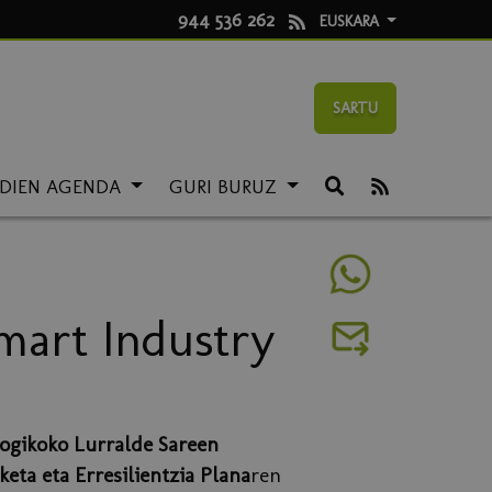
944 536 262
EUSKARA
SARTU
LDIEN AGENDA
GURI BURUZ
mart Industry
logikoko Lurralde Sareen
eta eta Erresilientzia Plana
ren