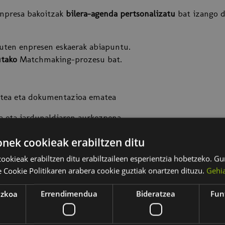
enpresa bakoitzak
bilera-agenda pertsonalizatu
bat izango d
uten enpresen eskaerak abiapuntu.
utako
Matchmaking-prozesu bat.
egitea eta dokumentazioa ematea
ia eta jardunaldiaren aurkezpena.
, Trantsizio Energetiko eta Jasangarritasuneko sailburua
ek cookieak erabiltzen ditu
la lagundu enpresei adimen artifiziala hartzen
okieak erabiltzen ditu erabiltzaileen esperientzia hobetzeko. 
re Cookie Politikaren arabera cookie guztiak onartzen dituzu.
Gehia
, Eusko Jaurlaritzako Eraldaketa Digitaleko zuzendaria.
ezkoa
Errendimendua
Bideratzea
Fun
n adimen artifizialean aurrera egitea
n, DANOBATGROUPeko zuzendari nagusia eta BAICeko presi