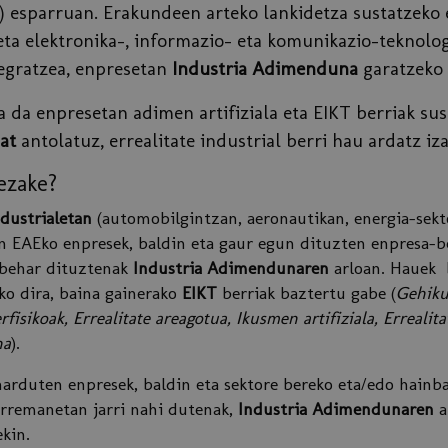
 esparruan. Erakundeen arteko lankidetza sustatzeko 
ta elektronika-, informazio- eta komunikazio-teknolog
egratzea, enpresetan
Industria Adimenduna
garatzeko 
da enpresetan adimen artifiziala eta EIKT berriak sus
at
antolatuz, errealitate industrial berri hau ardatz iza
dezake?
ndustrialetan
(automobilgintzan, aeronautikan, energia-sekt
n EAEko enpresek, baldin eta gaur egun dituzten enpresa-be
 behar dituztenak
Industria Adimendunaren
arloan. Hauek 
ko dira, baina gainerako
EIKT
berriak baztertu gabe (
Gehiku
rfisikoak, Errealitate areagotua, Ikusmen artifiziala, Erreali
na
).
arduten enpresek, baldin eta sektore bereko eta/edo hainba
rremanetan jarri nahi dutenak,
Industria Adimendunaren
a
kin.