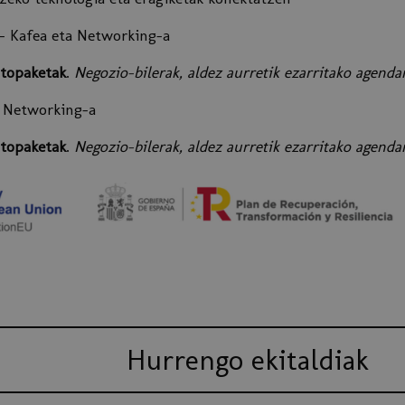
a - Kafea eta Networking-a
 topaketak
.
Negozio-bilerak, aldez aurretik ezarritako agenda
- Networking-a
 topaketak
.
Negozio-bilerak, aldez aurretik ezarritako agenda
Hurrengo ekitaldiak