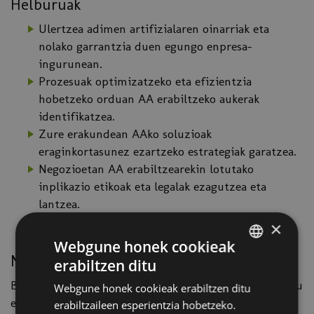
Helburuak
Ulertzea adimen artifizialaren oinarriak eta
nolako garrantzia duen egungo enpresa-
ingurunean.
Prozesuak optimizatzeko eta efizientzia
hobetzeko orduan AA erabiltzeko aukerak
identifikatzea.
Zure erakundean AAko soluzioak
eraginkortasunez ezartzeko estrategiak garatzea.
Negozioetan AA erabiltzearekin lotutako
inplikazio etikoak eta legalak ezagutzea eta
lantzea.
×
Webgune honek cookieak
Norentzat
erabiltzen ditu
SPANISH
Beren erakundeen kudeaketan adimen artifiziala ulertu
Webgune honek cookieak erabiltzen ditu
BASQUE
eta erabili nahi duten profesional eta enpresa-
erabiltzaileen esperientzia hobetzeko.