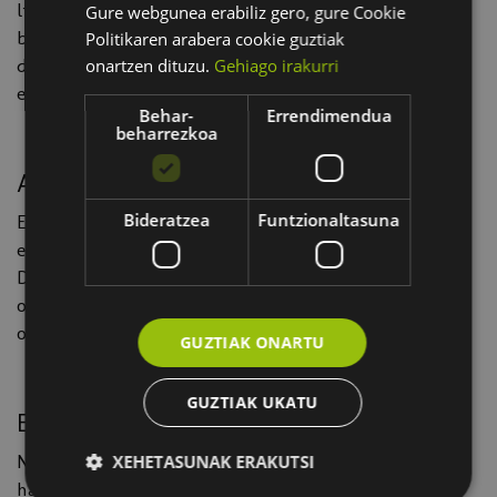
liderrentzat. Ezin hobea da beren negozioen
Gure webgunea erabiliz gero, gure Cookie
berrikuntza eta lehiakortasuna sustatzeko interesa
Politikaren arabera cookie guztiak
duten zuzendari, kudeatzaile, aholkulari eta
onartzen dituzu.
Gehiago irakurri
ekintzaileentzat.
Behar-
Errendimendua
beharrezkoa
Aurretiazko betekizunak
Bideratzea
Funtzionaltasuna
Ez da beharrezkoa adimen artifizialari buruzko
ezagutza teknikorik izatea aurretiaz.
Dena den, gomendagarria da enpresa-kudeaketaren
oinarrizko ulermena izatea eta kontzeptu teknologiko
orokorrekin ohituta egotea.
GUZTIAK ONARTU
GUZTIAK UKATU
Egitaraua
Negozioetan adimen artifiziala erabiltzearen
XEHETASUNAK ERAKUTSI
hastapenak