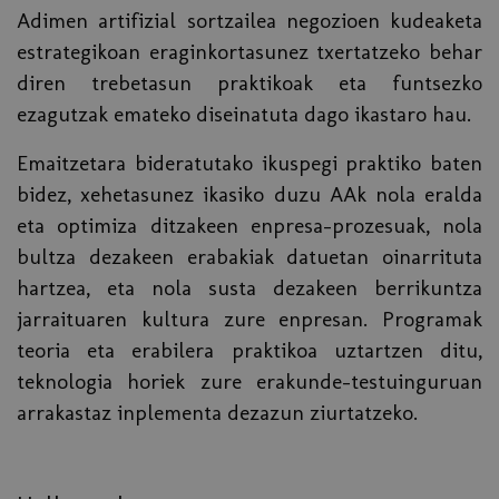
Adimen artifizial sortzailea negozioen kudeaketa
estrategikoan eraginkortasunez txertatzeko behar
diren trebetasun praktikoak eta funtsezko
ezagutzak emateko diseinatuta dago ikastaro hau.
Emaitzetara bideratutako ikuspegi praktiko baten
bidez, xehetasunez ikasiko duzu AAk nola eralda
eta optimiza ditzakeen enpresa-prozesuak, nola
bultza dezakeen erabakiak datuetan oinarrituta
hartzea, eta nola susta dezakeen berrikuntza
jarraituaren kultura zure enpresan. Programak
teoria eta erabilera praktikoa uztartzen ditu,
teknologia horiek zure erakunde-testuinguruan
arrakastaz inplementa dezazun ziurtatzeko.