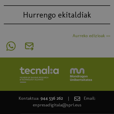
Hurrengo ekitaldiak
Aurreko edizioak »»
Kontaktua:
944 536 262
|
Email:
enpresadigitala@spri.eus