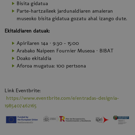
Bisita gidatua
Parte-hartzaileek jardunaldiaren amaieran
museoko bisita gidatua gozatu ahal izango dute.
Ekitaldiaren datuak:
Apirilaren 14a · 9:30 – 15:00
Arabako Naipeen Fournier Museoa · BIBAT
Doako ekitaldia
Aforoa mugatua: 100 pertsona
Link Eventbrite:
https://www.eventbrite.com/e/entradas-designia-
1985407462165