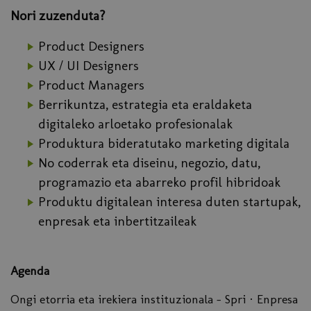
Nori zuzenduta?
Product Designers
UX / UI Designers
Product Managers
Berrikuntza, estrategia eta eraldaketa
digitaleko arloetako profesionalak
Produktura bideratutako marketing digitala
No coderrak eta diseinu, negozio, datu,
programazio eta abarreko profil hibridoak
Produktu digitalean interesa duten startupak,
enpresak eta inbertitzaileak
Agenda
Ongi etorria eta irekiera instituzionala – Spri · Enpresa