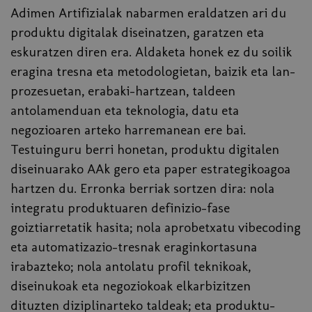
Adimen Artifizialak nabarmen eraldatzen ari du
produktu digitalak diseinatzen, garatzen eta
eskuratzen diren era. Aldaketa honek ez du soilik
eragina tresna eta metodologietan, baizik eta lan-
prozesuetan, erabaki-hartzean, taldeen
antolamenduan eta teknologia, datu eta
negozioaren arteko harremanean ere bai.
Testuinguru berri honetan, produktu digitalen
diseinuarako AAk gero eta paper estrategikoagoa
hartzen du. Erronka berriak sortzen dira: nola
integratu produktuaren definizio-fase
goiztiarretatik hasita; nola aprobetxatu vibecoding
eta automatizazio-tresnak eraginkortasuna
irabazteko; nola antolatu profil teknikoak,
diseinukoak eta negoziokoak elkarbizitzen
dituzten diziplinarteko taldeak; eta produktu-