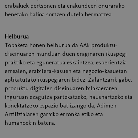
erabakiek pertsonen eta erakundeen onurarako
benetako balioa sortzen dutela bermatzea.
Helburua
Topaketa honen helburua da AAk produktu-
diseinuaren munduan duen eraginaren ikuspegi
praktiko eta eguneratua eskaintzea, esperientzia
errealen, erabilera-kasuen eta negozio-kasuetan
aplikatutako ikuspegiaren bidez. Zalantzarik gabe,
produktu digitalen diseinuaren bilakaeraren
inguruan ezagutza partekatzeko, hausnartzeko eta
konektatzeko espazio bat izango da, Adimen
Artifizialaren garaiko erronka etiko eta
humanoekin batera.