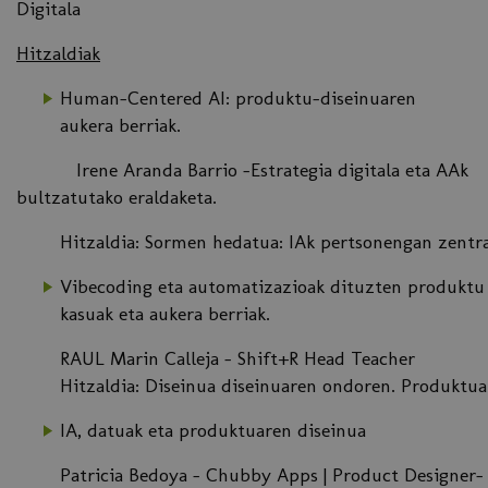
Digitala
Hitzaldiak
Human-Centered AI: produktu-diseinuaren
aukera berriak.
Irene Aranda Barrio -Estrategia digitala eta AAk
bultzatutako eraldaketa.
Hitzaldia: Sormen hedatua: IAk pertsonengan zentr
Vibecoding eta automatizazioak dituzten produktu d
kasuak eta aukera berriak.
RAUL Marin Calleja - Shift+R Head Teacher
Hitzaldia: Diseinua diseinuaren ondoren. Produktuak
IA, datuak eta produktuaren diseinua
Patricia Bedoya - Chubby Apps | Product Designer-