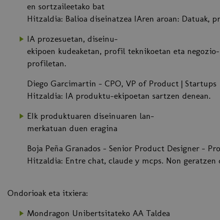
en sortzaileetako bat
Hitzaldia: Balioa diseinatzea IAren aroan: Datuak,
IA prozesuetan, diseinu-
ekipoen kudeaketan, profil teknikoetan eta negozio-
profiletan.
Diego Garcimartin - CPO, VP of Product | Startups
Hitzaldia: IA produktu-ekipoetan sartzen denean.
EIk produktuaren diseinuaren lan-
merkatuan duen eragina
Boja Peña Granados - Senior Product Designer - Pr
Hitzaldia: Entre chat, claude y mcps. Non geratzen 
Ondorioak eta itxiera:
Mondragon Unibertsitateko AA Taldea