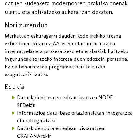
datuen kudeaketa modernoaren praktika onenak
ulertu eta aplikatzeko aukera izan dezaten.
Nori zuzendua
Merkatuan eskuragarri dauden kode irekiko tresna
ezberdinen bitartez AA-ereduetan informazioa
integratzeko eta prozesatzeko eta erabakiak hartzeko
inguruneak sortzeko interesa duen edozein pertsona.
Ez da beharrezkoa programazioari buruzko
ezagutzarik izatea.
Edukia
Datuak denbora errealean jasotzea NODE-
REDekin
Informazioa datu-base erlazionaletan integratzea
eta biltegiratzea
Datuak denbora errealean bistaratzea
GRAFANArekin