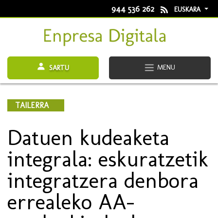
944 536 262
EUSKARA
MENU
SARTU
TAILERRA
Datuen kudeaketa
integrala: eskuratzetik
integratzera denbora
errealeko AA-