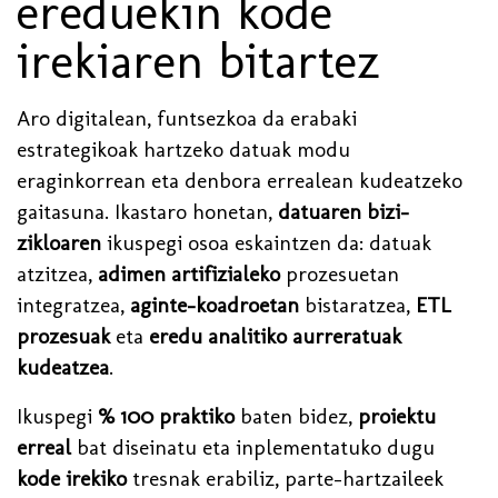
ereduekin kode
irekiaren bitartez
Aro digitalean, funtsezkoa da erabaki
estrategikoak hartzeko datuak modu
eraginkorrean eta denbora errealean kudeatzeko
gaitasuna. Ikastaro honetan,
datuaren bizi-
zikloaren
ikuspegi osoa eskaintzen da: datuak
atzitzea,
adimen artifizialeko
prozesuetan
integratzea,
aginte-koadroetan
bistaratzea,
ETL
prozesuak
eta
eredu analitiko aurreratuak
kudeatzea
.
Ikuspegi
% 100 praktiko
baten bidez,
proiektu
erreal
bat diseinatu eta inplementatuko dugu
kode irekiko
tresnak erabiliz, parte-hartzaileek