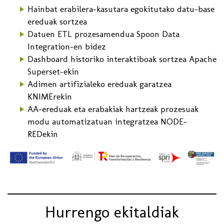
Hainbat erabilera-kasutara egokitutako datu-base
ereduak sortzea
Datuen ETL prozesamendua Spoon Data
Integration-en bidez
Dashboard historiko interaktiboak sortzea Apache
Superset-ekin
Adimen artifizialeko ereduak garatzea
KNIMErekin
AA-ereduak eta erabakiak hartzeak prozesuak
modu automatizatuan integratzea NODE-
REDekin
Hurrengo ekitaldiak