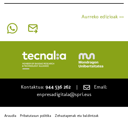
Aurreko edizioak »»
Kontaktua:
944 536 262
|
Email:
enpresadigitala@spri.eus
Araudia
Pribatutasun politika
Zehaztapenak eta baldintzak