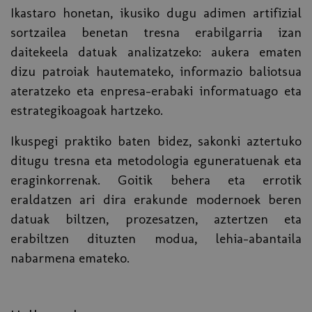
Ikastaro honetan, ikusiko dugu adimen artifizial
sortzailea benetan tresna erabilgarria izan
daitekeela datuak analizatzeko: aukera ematen
dizu patroiak hautemateko, informazio baliotsua
ateratzeko eta enpresa-erabaki informatuago eta
estrategikoagoak hartzeko.
Ikuspegi praktiko baten bidez, sakonki aztertuko
ditugu tresna eta metodologia eguneratuenak eta
eraginkorrenak. Goitik behera eta errotik
eraldatzen ari dira erakunde modernoek beren
datuak biltzen, prozesatzen, aztertzen eta
erabiltzen dituzten modua, lehia-abantaila
nabarmena emateko.