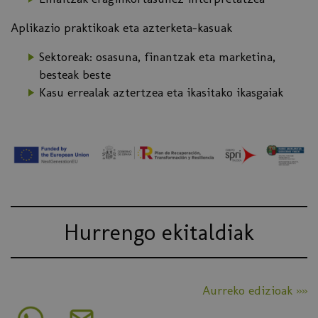
Aplikazio praktikoak eta azterketa-kasuak
Sektoreak: osasuna, finantzak eta marketina,
besteak beste
Kasu errealak aztertzea eta ikasitako ikasgaiak
Hurrengo ekitaldiak
Aurreko edizioak »»