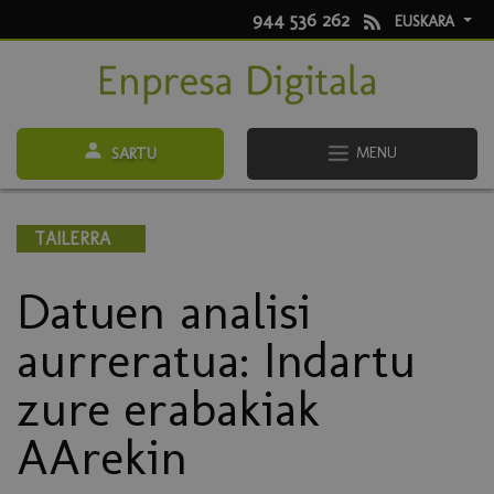
944 536 262
EUSKARA
MENU
SARTU
TAILERRA
Datuen analisi
aurreratua: Indartu
zure erabakiak
AArekin