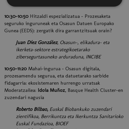
zuzendaria
10:30-10:50
Hitzaldi espezializatua - Prozesaketa
seguruko inguruneak eta Osasun Datuen Europako
Gunea (EEDS): zergatik dira garrantzitsuak orain?
Juan Díez González
, Osasun-, elikadura- eta
ikerketa-sektore estrategikoetarako
zibersegurtasuneko arduraduna, INCIBE
10:50-11:20
Mahai-ingurua - Osasun digitala,
prozesamendu segurua, eta datuetarako sarbide
fidagarria: ekosistemaren hurrengo urratsak
Moderatzailea:
Idoia Muñoz
, Basque Health Cluster-en
zuzendari nagusia
Roberto Bilbao,
Euskal Biobankuko zuzendari
zientifikoa, Berrikuntza eta Ikerkuntza Sanitarioko
Euskal Fundazioa, BIOEF