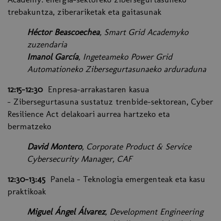
trebakuntza, ziberariketak eta gaitasunak
Héctor Beascoechea
, Smart Grid Academyko
zuzendaria
Imanol García
, Ingeteameko Power Grid
Automationeko Zibersegurtasunaeko arduraduna
12:15–12:30
Enpresa-arrakastaren kasua
- Zibersegurtasuna sustatuz trenbide-sektorean, Cyber
Resilience Act delakoari aurrea hartzeko eta
bermatzeko
David Montero
, Corporate Product & Service
Cybersecurity Manager, CAF
12:30–13:45
Panela - Teknologia emergenteak eta kasu
praktikoak
Miguel Ángel Álvarez
, Development Engineering