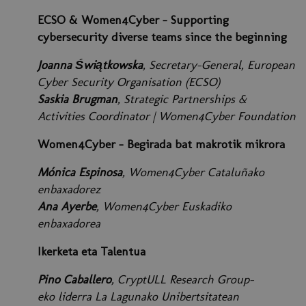
ECSO & Women4Cyber - Supporting
cybersecurity diverse teams since the beginning
Joanna Świątkowska
, Secretary-General, European
Cyber Security Organisation (ECSO)
Saskia Brugman
, Strategic Partnerships &
Activities Coordinator | Women4Cyber Foundation
Women4Cyber – Begirada bat makrotik mikrora
Mónica Espinosa
, Women4Cyber Cataluñako
enbaxadorez
Ana Ayerbe
, Women4Cyber Euskadiko
enbaxadorea
Ikerketa eta Talentua
Pino Caballero
, CryptULL Research Group-
eko liderra La Lagunako Unibertsitatean