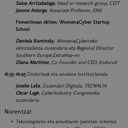
Saioa Arrizabalaga
, Head or research group, CEIT
Jasone Astorga
, Associate Professor, EHU
Femeninoan ekiten: Women4Cyber Startup
School
Daniela Kominsky
, Women4Cyberreko
ekintzailetza-zuzendaria eta Regional Director
Southern Europe,ExtraHop-en
Diana Martínez
, Co-Founder and CEO, EnduraX
16:35-16:45
Ondorioak eta amaiera instituzionala
Joseba Laka
, Zuzendari Digitala, TECNALIA
Oscar Lage
, CyberIndustry Congresseko
zuzendaria
Norentzat
Teknologiaren eta araudiaren joeretan interesa