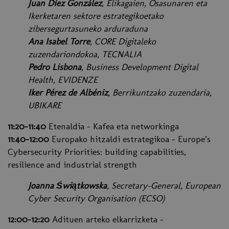
Juan Díez González
, Elikagaien, Osasunaren eta
Ikerketaren sektore estrategikoetako
zibersegurtasuneko arduraduna
Ana Isabel Torre
, CORE Digitaleko
zuzendariondokoa, TECNALIA
Pedro Lisbona
, Business Development Digital
Health, EVIDENZE
Iker Pérez de Albéniz
, Berrikuntzako zuzendaria,
UBIKARE
11:20-11:40
Etenaldia – Kafea eta networkinga
11:40-12:00
Europako hitzaldi estrategikoa - Europe’s
Cybersecurity Priorities: building capabilities,
resilience and industrial strength
Joanna Świątkowska
, Secretary-General, European
Cyber Security Organisation (ECSO)
12:00-12:20
Adituen arteko elkarrizketa -