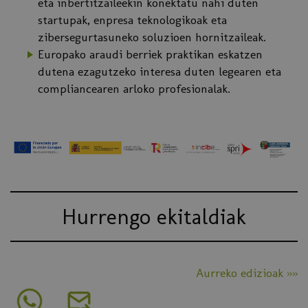
eta inbertitzaileekin konektatu nahi duten
startupak, enpresa teknologikoak eta
zibersegurtasuneko soluzioen hornitzaileak.
Europako araudi berriek praktikan eskatzen
dutena ezagutzeko interesa duten legearen eta
compliancearen arloko profesionalak.
Hurrengo ekitaldiak
Aurreko edizioak »»