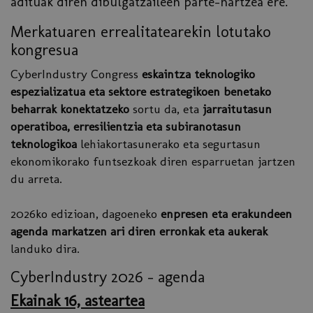
adituak diren dibulgatzaileen parte-hartzea ere.
Merkatuaren errealitatearekin lotutako
kongresua
CyberIndustry Congress
eskaintza teknologiko
espezializatua eta sektore estrategikoen benetako
beharrak konektatzeko
sortu da, eta
jarraitutasun
operatiboa, erresilientzia eta subiranotasun
teknologikoa
lehiakortasunerako eta segurtasun
ekonomikorako funtsezkoak diren esparruetan jartzen
du arreta.
2026ko edizioan, dagoeneko
enpresen eta erakundeen
agenda markatzen ari diren erronkak eta aukerak
landuko dira.
CyberIndustry 2026 - agenda
Ekainak 16, asteartea