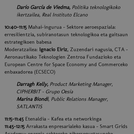
Darío García de Viedma,
Politika teknologikoko
ikertzailea, Real Instituto Elcano
10:40-11:15
Mahai-ingurua - Sektore aeroespaziala:
erresilientzia, subiranotasun teknologikoa eta gaitsaun
estrategikoen babesa
Moderatzailea:
Ignacio Eiriz
, Zuzendari nagusia, CTA –
Aeronautikako Teknologien Zentroa Fundazioko eta
European Centre for Space Economy and Commerceko
enbaxadorea (ECSECO)
Darragh Kelly,
Product Marketing Manager,
CIPHERBIT – Grupo Oesía
Marina Biondi
, Public Relations Manager,
SATLANTIS
11:15-11:45
Etenaldia – Kafea eta networkinga
11:45-12:15
Arrakasta enpresarialeko kasua - Smart Grids
Academy: energia-sektoreko zibersegurtasuneko