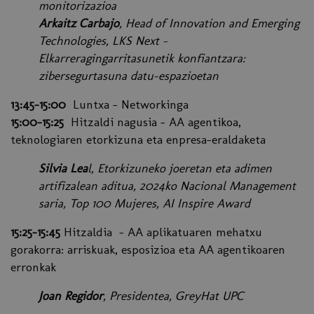
monitorizazioa
Arkaitz Carbajo
, Head of Innovation and Emerging
Technologies, LKS Next -
Elkarreragingarritasunetik konfiantzara:
zibersegurtasuna datu-espazioetan
13:45-15:00
Luntxa – Networkinga
15:00-15:25
Hitzaldi nagusia - AA agentikoa,
teknologiaren etorkizuna eta enpresa-eraldaketa
Silvia Lea
l, Etorkizuneko joeretan eta adimen
artifizalean aditua, 2024ko Nacional Management
saria, Top 100 Mujeres, AI Inspire Award
15:25-15:45
Hitzaldia - AA aplikatuaren mehatxu
gorakorra: arriskuak, esposizioa eta AA agentikoaren
erronkak
Joan Regidor
, Presidentea, GreyHat UPC