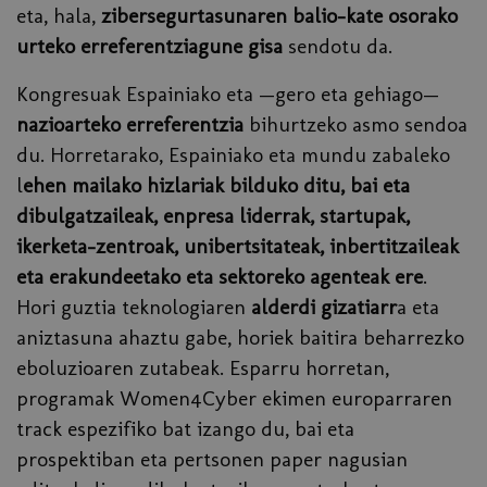
eta, hala,
zibersegurtasunaren balio-kate osorako
urteko erreferentziagune gisa
sendotu da.
Kongresuak Espainiako eta —gero eta gehiago—
nazioarteko erreferentzia
bihurtzeko asmo sendoa
du. Horretarako, Espainiako eta mundu zabaleko
l
ehen mailako hizlariak bilduko ditu, bai eta
dibulgatzaileak, enpresa liderrak, startupak,
ikerketa-zentroak, unibertsitateak, inbertitzaileak
eta erakundeetako eta sektoreko agenteak ere
.
Hori guztia teknologiaren
alderdi gizatiarr
a eta
aniztasuna ahaztu gabe, horiek baitira beharrezko
eboluzioaren zutabeak. Esparru horretan,
programak Women4Cyber ekimen europarraren
track espezifiko bat izango du, bai eta
prospektiban eta pertsonen paper nagusian