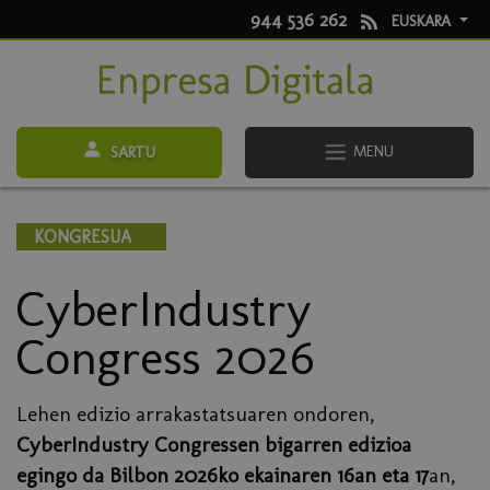
944 536 262
EUSKARA
MENU
SARTU
KONGRESUA
CyberIndustry
Congress 2026
Lehen edizio arrakastatsuaren ondoren,
CyberIndustry Congressen bigarren edizioa
egingo da Bilbon 2026ko ekainaren 16an eta 17
an,