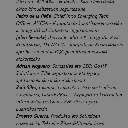
Director, ACLARA - Hubbell - Sare elektrikoko
ekipo birtualizatuen segurtasuna
Pedro de la Peña
, Chief Inno Emerging Tech
Officer, AYESA - Konputazio kuantikoaren arrisku
kriptografikoak industria-inguruneetan
Julen Bernabé
, Ikertzaile aditua Kriptografia Post-
Kuantikoan, TECNALIA - Konputazio Kuantikoaren
aprobetxamendua PQC primitiboen erasoak
bizkortzeko
Adrián Noguero
, Sortzailea eta CEO, Go4IT
Solutions - Zibersegurtasuna eta legacy
aplikazioak: ikasitako irakaspenak
Raúl Siles,
Ingeniaritzako eta I+Gko sortzaile eta
zuzendaria, GuardedBox - Azpiegitura kritikoetan
informazioa trukatzea E2E zifratu post-
kuantikoarekin
Ernesto Guerra
, Produktu eta Soluzioen
zuzendaria, Teknei - Ziberdelitu-biktimen