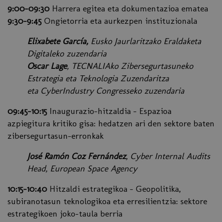
9:00-09:30
Harrera egitea eta dokumentazioa ematea
9:30-9:45
Ongietorria eta aurkezpen instituzionala
Elixabete García,
Eusko Jaurlaritzako Eraldaketa
Digitaleko zuzendaria
Oscar Lage
, TECNALIAko Zibersegurtasuneko
Estrategia eta Teknologia Zuzendaritza
eta CyberIndustry Congresseko zuzendaria
09:45-10:15
Inaugurazio-hitzaldia - Espazioa
azpiegitura kritiko gisa: hedatzen ari den sektore baten
zibersegurtasun-erronkak
José Ramón Coz Fernández
, Cyber Internal Audits
Head, European Space Agency
10:15-10:40
Hitzaldi estrategikoa - Geopolitika,
subiranotasun teknologikoa eta erresilientzia: sektore
estrategikoen joko-taula berria