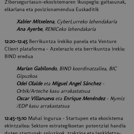
Zibersegurtasun-ekosistemaren ikuspegia: gaitasunak,
elkarlana eta posizionamendua Euskaditik
Xabier Mitxelena
, CyberLurreko lehendakaria
Ana Ayerbe
, RENICeko lehendakaria
12:20-12:45
Berrikuntza irekiko panela eta Venture
Client plataforma - Azelerazio eta berrikuntza irekia:
BIND eredua
Marian Gabilondo
, BIND koordinatzaliea, BIC
Gipuzkoa
Odei Olalde
eta
Miguel Angel Sánchez
-
Orbik/Arteche kasu arrakastatsua
Oscar Villanueva
eta
Enrique Menéndez
- Nymiz
/EDP kasu arrakastatsua
12:45-13:10
Mahai ingurua - Startupen eta ekosistema
ekintzailea: Sektore estrategikoetan potentzial handia
duten startupak: soluzioak, trakzioa eta lankidetza-