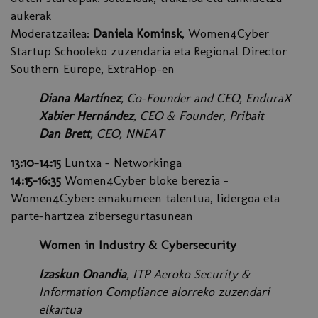
aukerak
Moderatzailea:
Daniela Kominsk
, Women4Cyber
Startup Schooleko zuzendaria eta Regional Director
Southern Europe, ExtraHop-en
Diana Martínez
, Co-Founder and CEO, EnduraX
Xabier Hernández
, CEO & Founder, Pribait
Dan Brett
, CEO, NNEAT
13:10-14:15
Luntxa – Networkinga
14:15-16:35
Women4Cyber bloke berezia -
Women4Cyber: emakumeen talentua, lidergoa eta
parte-hartzea zibersegurtasunean
Women in Industry & Cybersecurity
Izaskun Onandia
, ITP Aeroko Security &
Information Compliance alorreko zuzendari
elkartua