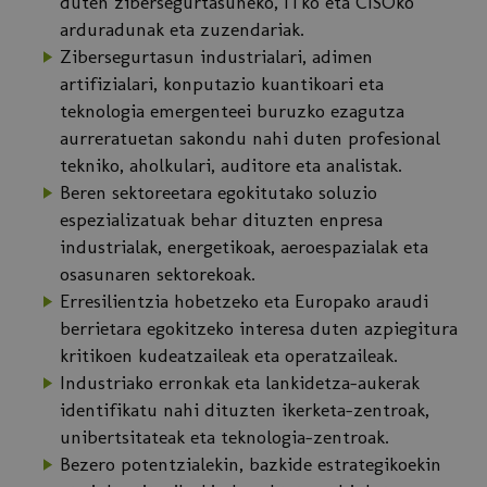
duten zibersegurtasuneko, ITko eta CISOko
arduradunak eta zuzendariak.
Zibersegurtasun industrialari, adimen
artifizialari, konputazio kuantikoari eta
teknologia emergenteei buruzko ezagutza
aurreratuetan sakondu nahi duten profesional
tekniko, aholkulari, auditore eta analistak.
Beren sektoreetara egokitutako soluzio
espezializatuak behar dituzten enpresa
industrialak, energetikoak, aeroespazialak eta
osasunaren sektorekoak.
Erresilientzia hobetzeko eta Europako araudi
berrietara egokitzeko interesa duten azpiegitura
kritikoen kudeatzaileak eta operatzaileak.
Industriako erronkak eta lankidetza-aukerak
identifikatu nahi dituzten ikerketa-zentroak,
unibertsitateak eta teknologia-zentroak.
Bezero potentzialekin, bazkide estrategikoekin