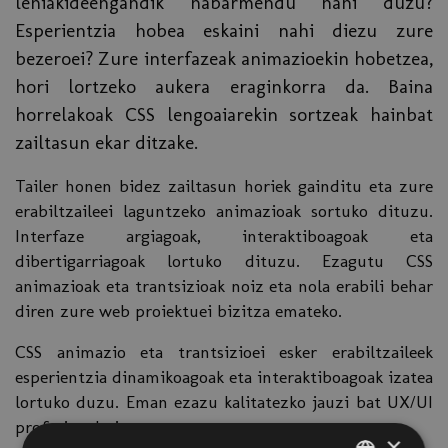
lehiakideengandik nabarmendu nahi duzu?
Esperientzia hobea eskaini nahi diezu zure
bezeroei? Zure interfazeak animazioekin hobetzea,
hori lortzeko aukera eraginkorra da. Baina
horrelakoak CSS lengoaiarekin sortzeak hainbat
zailtasun ekar ditzake.
Tailer honen bidez zailtasun horiek gainditu eta zure
erabiltzaileei laguntzeko animazioak sortuko dituzu.
Interfaze argiagoak, interaktiboagoak eta
dibertigarriagoak lortuko dituzu. Ezagutu CSS
animazioak eta trantsizioak noiz eta nola erabili behar
diren zure web proiektuei bizitza emateko.
CSS animazio eta trantsizioei esker erabiltzaileek
esperientzia dinamikoagoak eta interaktiboagoak izatea
lortuko duzu. Eman ezazu kalitatezko jauzi bat UX/UI
profesional gisa.
×