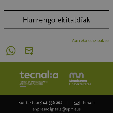
Hurrengo ekitaldiak
Aurreko edizioak »»
Kontaktua:
944 536 262
|
Email:
enpresadigitala@spri.eus