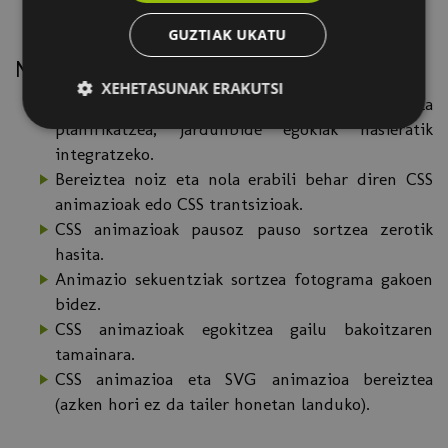
GUZTIAK UKATU
Nabarmentzeko edukiak
XEHETASUNAK ERAKUTSI
Proiektuaren animazioak behar bezala
planifikatzea, jardunbide egokiak hasieratik
integratzeko.
Bereiztea noiz eta nola erabili behar diren CSS
animazioak edo CSS trantsizioak.
CSS animazioak pausoz pauso sortzea zerotik
hasita.
Animazio sekuentziak sortzea fotograma gakoen
bidez.
CSS animazioak egokitzea gailu bakoitzaren
tamainara.
CSS animazioa eta SVG animazioa bereiztea
(azken hori ez da tailer honetan landuko).