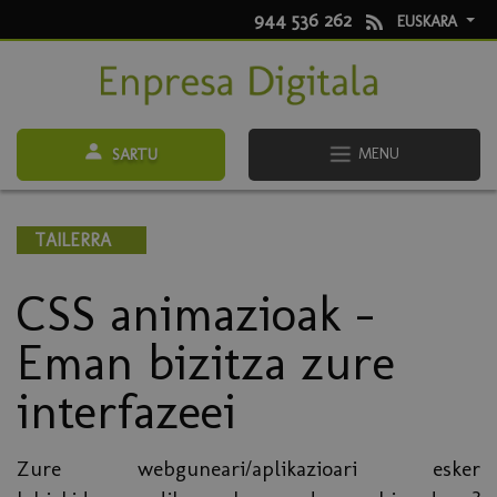
944 536 262
EUSKARA
MENU
SARTU
TAILERRA
CSS animazioak -
Eman bizitza zure
interfazeei
Zure webguneari/aplikazioari esker